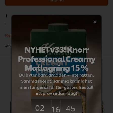
1
Passar i varm matlagning, kalla dressingar och
marinader.
Mer produkt- och allergi information
NYHET v33! Knorr
Artikelnr:
30623
•
CU:
5719642306238
•
DU:
5704066306230
Professional Creamy
Matlagning 15 %
Du byter bara grädden – inte rätten.
Samma recept, samma krämighet
Relaterade recept
men fungerar för fler gäster. Beställ
ett prov redan idag!
02
45
16