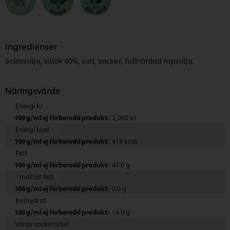
1
betyg.
Ingredienser
Solrosolja, vitlök 40%, salt, socker, fullhärdad rapsolja.
Näringsvärde
Energi kJ
2,000 kJ
Energi kcal
478 kcal
Fett
47.0 g
- mättat fett
9.0 g
Kolhydrat
14.0 g
varav sockerarter