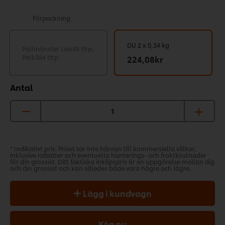
Förpackning
DU 2 x 0,34 kg
Pallmönster Lav:48 tfrp.
Pall:384 tfrp
224,08kr
Antal
* Indikativt pris. Priset tar inte hänsyn till kommersiella villkor,
inklusive rabatter och eventuella hanterings- och fraktkostnader
för din grossist. Ditt faktiska inköpspris är en uppgörelse mellan dig
och din grossist och kan således både vara högre och lägre.
Lägg i kundvagn
Köp nu