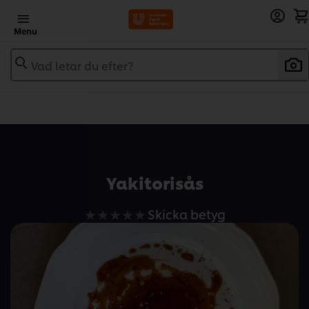
Menu
Vad letar du efter?
Add to recipebook
Yakitorisås
Inga
Skicka betyg
betyg
har
skickats
för
denna