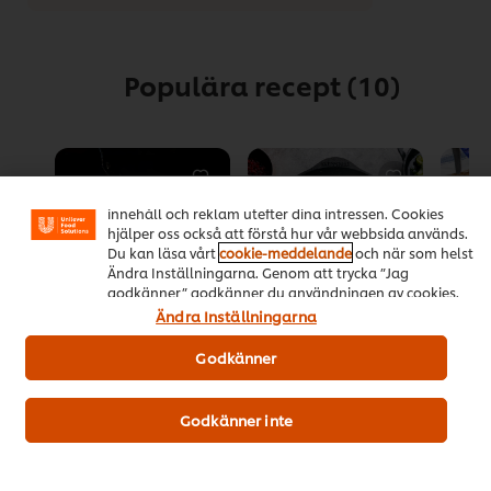
Populära recept
(10)
Vi använder cookies och andra tekniker för att förbättra
din upplevelse på vår webbsida. Cookies möjliggör vissa
funktioner för dig, så som delningsfunktion för sociala
medier (Facebook, Instagram etc.) och skräddarsytt
innehåll och reklam utefter dina intressen. Cookies
hjälper oss också att förstå hur vår webbsida används.
Du kan läsa vårt
cookie-meddelande
och när som helst
Ändra Inställningarna. Genom att trycka ”Jag
godkänner” godkänner du användningen av cookies.
Ändra Inställningarna
HELLMANN’S-
Klassiska
Toast
Godkänner
panerad
köttbullar i
Det
fläskschnitzel
gräddsås med
genom
rårörda lingon och
Det
betyg
Godkänner inte
(4)
pressgurka
genomsnittliga
för
betyget
Det
denn
(3)
för
genomsnittliga
Toast