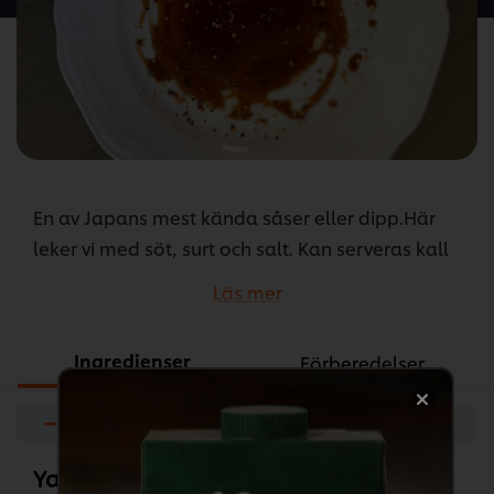
recipe
En av Japans mest kända såser eller dipp.Här
leker vi med söt, surt och salt. Kan serveras kall
som dip, eller kokas ner som en glace. Prova till
Läs mer
Kyckling, Lax eller Pensla på ugnsrostad broccoli .
Lägg till lite chiliflakes för en hetare sås.
Ingredienser
Förberedelser
...
−
+
Yakitorisås