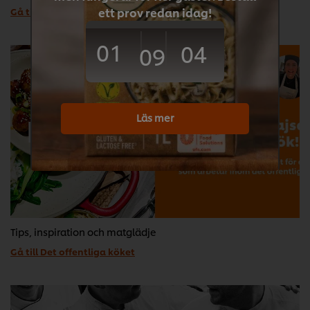
ett prov redan idag!
Gå till Fond, buljong och kryddpasta för alla smaker
01
04
09
Läs mer
Det Offentliga Köket
Tips, inspiration och matglädje
Gå till Det offentliga köket