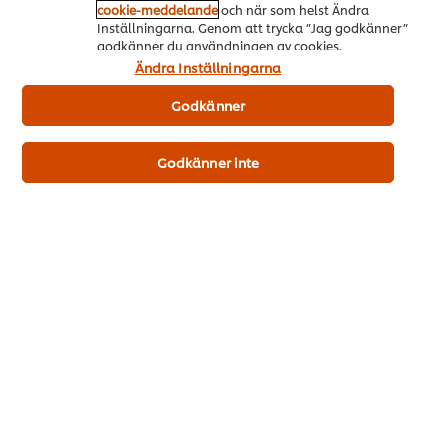
cookie-meddelande
och när som helst Ändra
Inställningarna. Genom att trycka ”Jag godkänner”
Gå till Upplev den välbekanta smaken av Maille!
godkänner du användningen av cookies.
Ändra Inställningarna
Godkänner
Godkänner inte
Mat I Säsong
Gå till Mat i säsong