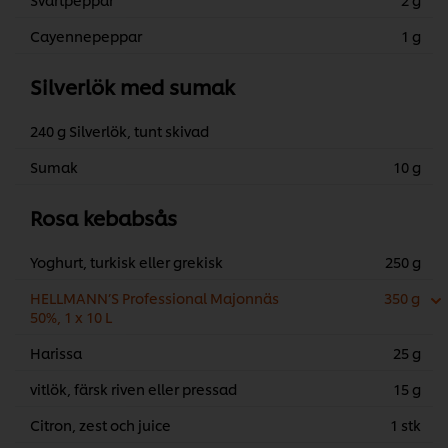
Cayennepeppar
1 g
Silverlök med sumak
240 g Silverlök, tunt skivad
Sumak
10 g
Rosa kebabsås
Yoghurt, turkisk eller grekisk
250 g
HELLMANN’S Professional Majonnäs
350 g
50%, 1 x 10 L
Harissa
25 g
vitlök, färsk riven eller pressad
15 g
Citron, zest och juice
1 stk