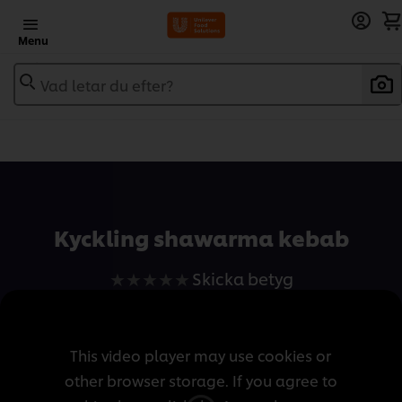
Menu
Vad letar du efter?
Add to recipebook
Kyckling shawarma kebab
Inga
Skicka betyg
betyg
har
skickats
This video player may use cookies or
för
other browser storage. If you agree to
denna