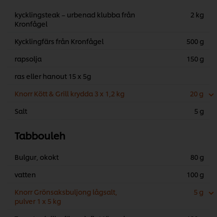
kycklingsteak – urbenad klubba från
2 kg
Kronfågel
Kycklingfärs från Kronfågel
500 g
rapsolja
150 g
ras eller hanout 15 x 5g
Knorr Kött & Grill krydda 3 x 1,2 kg
20 g
Salt
5 g
Tabbouleh
Bulgur, okokt
80 g
vatten
100 g
Knorr Grönsaksbuljong lågsalt,
5 g
pulver 1 x 5 kg