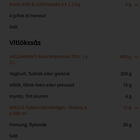
Knorr Kött & Grill krydda 3 x 1,2 kg
4 g
4 g Ras el hanout
Salt
Vitlökssås
HELLMANN'S Real Majonnäs 70%, 1 x
400 g
2 L
Yoghurt, Turkisk eller grekisk
200 g
vitlök, färsk riven eller pressad
15 g
mynta, fint skuren
4 g
MAILLE Äpplecidervinäger - flaska, 6
15 g
x 500 ml
Honung, flytande
30 g
Salt