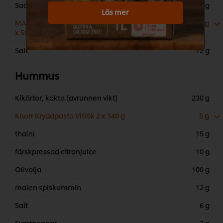
Socker
50 g
Läs mer
MAILLE Äpplecidervinäger - flaska, 6
150 g
x 500 ml
Salt
12 g
Hummus
Kikärtor, kokta (avrunnen vikt)
230 g
Knorr Kryddpasta Vitlök 2 x 340 g
5 g
thaini
15 g
färskpressad citronjuice
10 g
Olivolja
100 g
malen spiskummin
12 g
Salt
6 g
Svartpeppar
2 g