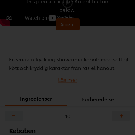
this please click the Accept button
recipe
below.
Accept
En smakrik kyckling shawarma kebab med saftigt
kött och kryddig karaktär från ras el hanout.
Perfekt för servering i bröd eller som tallriksrätt,
Läs mer
med tillbehör som lyfter både textur och balans –
en flexibel rätt som passar året runt.
Ingredienser
Förberedelser
...
−
+
Kebaben