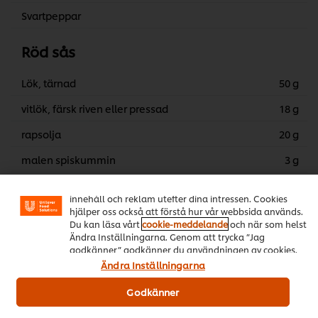
Svartpeppar
Röd sås
Lök, tärnad
50 g
vitlök, färsk riven eller pressad
18 g
rapsolja
20 g
Vi använder cookies och andra tekniker för att förbättra
malen spiskummin
3 g
din upplevelse på vår webbsida. Cookies möjliggör vissa
funktioner för dig, så som delningsfunktion för sociala
Knorr TOMATINO 4 x 3 kg
500 g
medier (Facebook, Instagram etc.) och skräddarsytt
innehåll och reklam utefter dina intressen. Cookies
Harissa
50 g
hjälper oss också att förstå hur vår webbsida används.
Du kan läsa vårt
cookie-meddelande
och när som helst
Knorr Kycklingfond, koncentrerad 6 x
15 g
Ändra Inställningarna. Genom att trycka ”Jag
1 L
godkänner” godkänner du användningen av cookies.
Ändra Inställningarna
vatten
500 ml
Godkänner
färskpressad citronjuice
20 g