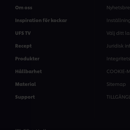
Om oss
Nyhetsbre
Inspiration för kockar
Inställnin
UFS TV
Välj ditt l
Recept
Juridisk i
Produkter
Integrite
Hållbarhet
COOKIE-
Material
Sitemap
Support
TILLGÄNG