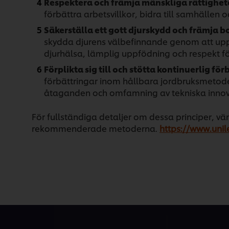
Respektera och främja mänskliga rättigheter
förbättra arbetsvillkor, bidra till samhälle
Säkerställa ett gott djurskydd och främja 
skydda djurens välbefinnande genom att uppr
djurhälsa, lämplig uppfödning och respekt för
Förplikta sig till och stötta kontinuerlig för
förbättringar inom hållbara jordbruksmetode
åtaganden och omfamning av tekniska innov
För fullständiga detaljer om dessa principer, vä
rekommenderade metoderna.
https://www.unile