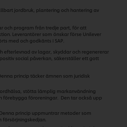
ållbart jordbruk, plantering och hantering av
 och program från tredje part, för att
ktion. Leverantörer som önskar förse Unilever
rts med och godkänts i SAP.
ch efterlevnad av lagar, skyddar och regenererar
sitiv social påverkan, säkerställer ett gott
enna princip täcker ämnen som juridisk
 jordhälsa, stötta lämplig markanvändning
ch förebygga föroreningar. Den tar också upp
Denna princip uppmuntrar metoder som
m försörjningskedjan.