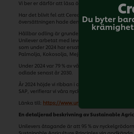
Cr
Vi ber er därför att läsa översättningen med er
Har det blivit fel att Cereals kommer två gånger
Du byter bar
översättningen hade den ensamma Cereals stru
krämighet 
Hållbar odling är grunden till ett motståndskraf
Unilever arbetat med leverantörer och jordbruka
som under 2024 har ersatts av Unilevers ”Sustain
Palmolja, Kokosolja, Mejeri, Grönsaker & Örter, 
Under 2024 var 79 % av våra 12 nyckelgrödor håll
odlade senast år 2030.
År 2024 höjde vi ribban i och med att vi släppt
SAP, verifierar vi våra nyckelgrödor som hållba
Länka till:
https://www.unilever.com/files/unileve
En detaljerad beskrivning av Sustainable Agric
Unilevers åtagande är att 95 % av nyckelgrödorn
Sustainable Agriculture Principles via godkända