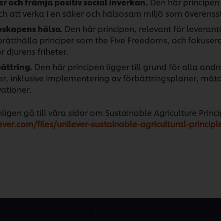
 och främja positiv social inverkan.
Den här principen 
n och att verka i en säker och hälsosam miljö som överen
boskapens hälsa
. Den här principen, relevant för leverant
ätthålla principer som the Five Freedoms, och fokuser
 djurens friheter.
bättring.
Den här principen ligger till grund för alla an
r, inklusive implementering av förbättringsplaner, mätd
ationer.
nligen gå till våra sidor om Sustainable Agriculture Pr
ver.com/files/unilever-sustainable-agricultural-principl