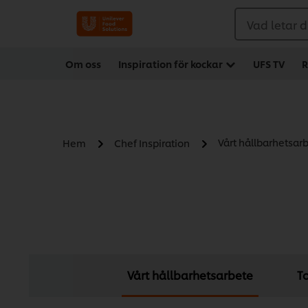
Vad letar d
Om oss
Inspiration för kockar
UFS TV
R
Vårt hållbarhetsar
Hem
Chef Inspiration
Vårt hållbarhetsarbete
T