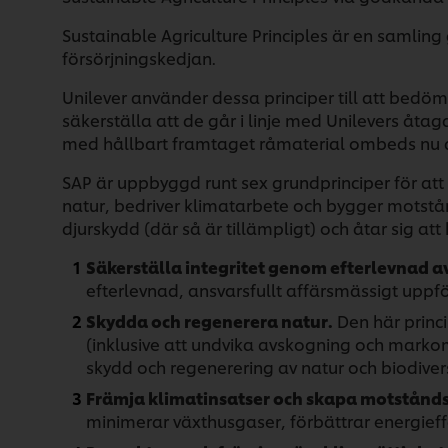
Sustainable Agriculture Principles är en samling
försörjningskedjan.
Unilever använder dessa principer till att bedö
säkerställa att de går i linje med Unilevers åta
med hållbart framtaget råmaterial ombeds nu a
SAP är uppbyggd runt sex grundprinciper för att 
natur, bedriver klimatarbete och bygger motstånd
djurskydd (där så är tillämpligt) och åtar sig att 
Säkerställa integritet genom efterlevnad a
efterlevnad, ansvarsfullt affärsmässigt upp
Skydda och regenerera natur.
Den här princ
(inklusive att undvika avskogning och marko
skydd och regenerering av natur och biodivers
Främja klimatinsatser och skapa motstånds
minimerar växthusgaser, förbättrar energieff