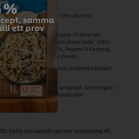
5 %
de olika innebörd för er? I den danska
recept, samma
ll ett prov
försörjning. Under de senaste 15 åren har
ilevers ”Sustainable Agriculture code” (SAC)
lgrödor; Kakao, Vanilj, Te, Papper & Kartong,
e Vete, Majs, Ris etc) av denna.
os nyckelgrödorna ska vara verifierat hållbart
SAP)som understödjer vårt program. Som anges i
tifieringsprogram och -standarder.
2030. Detta ska uppnås genom anpassning till