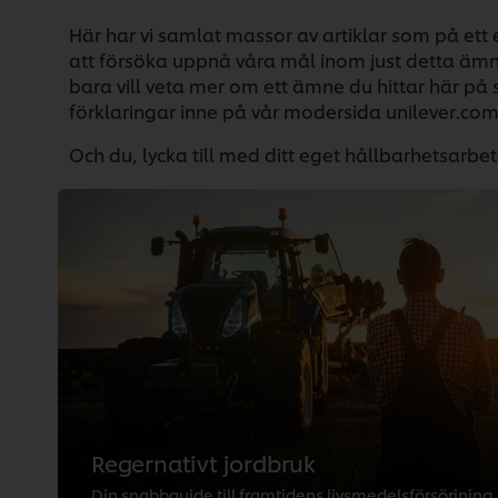
Här har vi samlat massor av artiklar som på ett el
att försöka uppnå våra mål inom just detta ämne
bara vill veta mer om ett ämne du hittar här på 
förklaringar inne på vår modersida unilever.com.
Och du, lycka till med ditt eget hållbarhetsarbet
Regernativt jordbruk
Din snabbguide till framtidens livsmedelsförsörjning