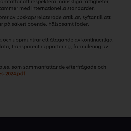
omfattar att respektera mänskliga rättigheter,
sstämmer med internationella standarder.
örer av boskapsrelaterade artiklar, syftar till att
ar på säkert boende, hälsosamt foder,
dra och uppmuntrar ett åtagande av kontinuerliga
ata, transparent rapportering, formulering av
inciples, som sammanfattar de efterfrågade och
es-2024.pdf