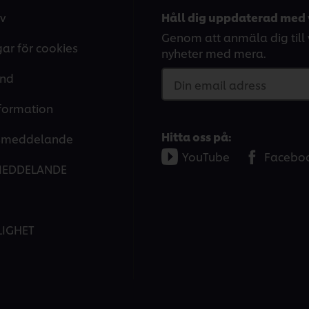
v
Håll dig uppdaterad med 
Genom att anmäla dig till v
gar för cookies
nyheter med mera.
and
Din email adress
nformation
Hitta oss på:
tsmeddelande
YouTube
Facebo
MEDDELANDE
LIGHET