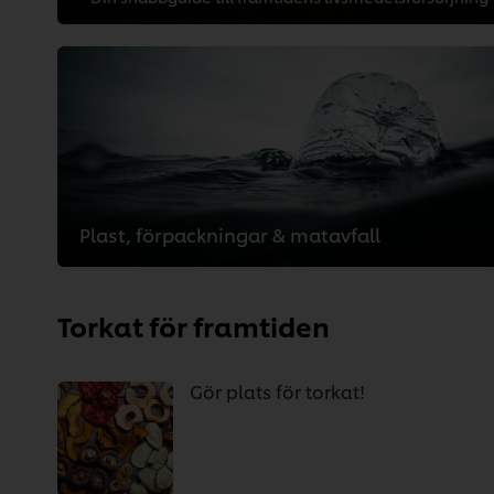
Plast, förpackningar & matavfall
Torkat för framtiden
Gör plats för torkat!