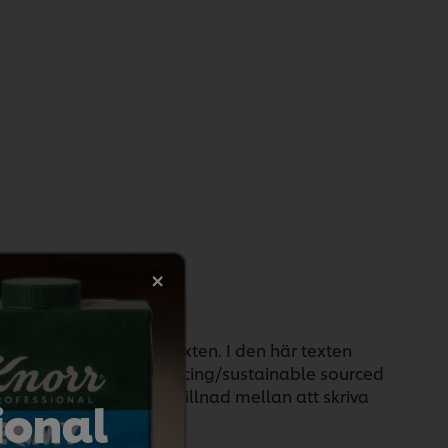
igenom modifiering av texten. I den här texten
ydiga Sustainable sourcing/sustainable sourced
 Det är ganska stor skillnad mellan att skriva
ional