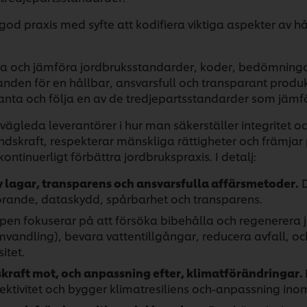
 god praxis med syfte att kodifiera viktiga aspekter av h
ma och jämföra jordbruksstandarder, koder, bedömningar
ganden för en hållbar, ansvarsfull och transparant produ
nta och följa en av de tredjepartsstandarder som jämfö
vägleda leverantörer i hur man säkerställer integritet o
skraft, respekterar mänskliga rättigheter och främjar po
kontinuerligt förbättra jordbrukspraxis. I detalj:
v lagar, transparens och ansvarsfulla affärsmetoder.
D
förande, dataskydd, spårbarhet och transparens.
ipen fokuserar på att försöka bibehålla och regenerera
mvandling), bevara vattentillgångar, reducera avfall, o
itet.
kraft mot, och anpassning efter, klimatförändringar.
ektivitet och bygger klimatresiliens och-anpassning ino