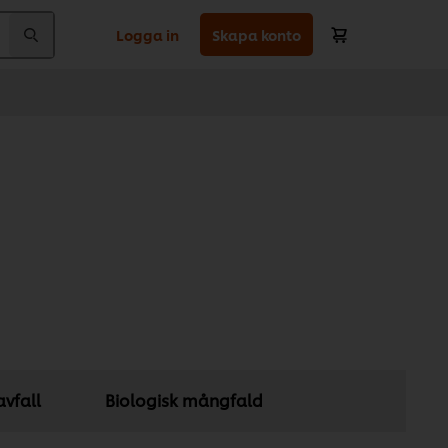
Logga in
Skapa konto
vfall
Biologisk mångfald