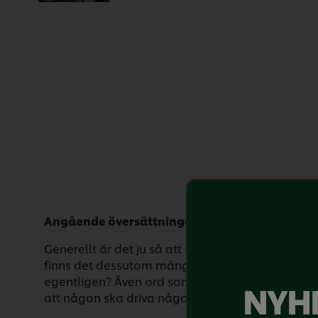
Angående översättningen
Generellt är det ju så att så fort vi börjar över
finns det dessutom många ord med många betyde
egentligen? Även ord som pullotion, drive, wast
NYHE
att någon ska driva något eller främja något.