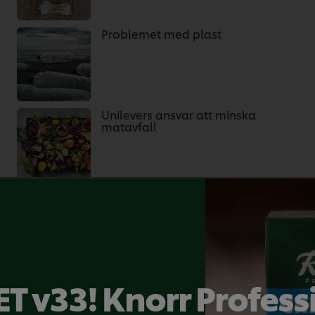
Problemet med plast
Unilevers ansvar att minska
matavfall
sätta texten så kommer ett visst mått av tolkning och där
ser, vilket gör det extra svårt. Vad betyder det mångt
e, plantation mm är ord med flera synonymer på svenska.
T v33! Knorr Profess