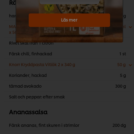
Räktostadas
handskalade räkor
400 g
Läs mer
MAILLE Äpplecidervinäger - flaska, 6
30 ml
x 500 ml
Rivet skal från 1 citron
Färsk chili, finhackad
1 st
Knorr Kryddpasta Vitlök 2 x 340 g
50 g
Koriander, hackad
5 g
tärnad avokado
300 g
Salt och peppar: efter smak
Ananassalsa
Färsk ananas, fint skuren i strimlor
200 dg