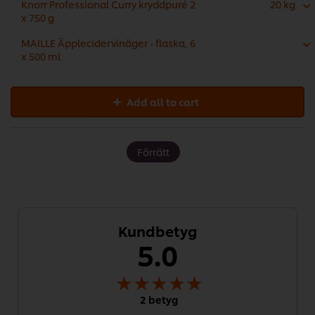
Knorr Professional Curry kryddpuré 2
20 kg
x 750 g
MAILLE Äpplecidervinäger - flaska, 6
x 500 ml
Add all to cart
Förrätt
Kundbetyg
5.0
2 betyg