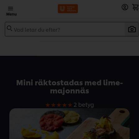
Menu
Vad letar du efter?
Add to recipebook
Mini räktostadas med lime-
majonnäs
Det
2 betyg
genomsnittliga
betyget
för
denna