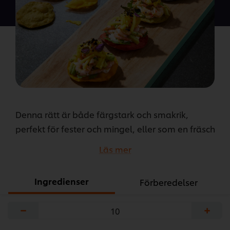
Mini
räktostadas
med
lime-
majonnäs
är
5.0
av
Denna rätt är både färgstark och smakrik,
5
från
perfekt för fester och mingel, eller som en fräsch
2
lunch eller middag på sommaren.
Läs mer
betyg.
...
Ingredienser
Förberedelser
−
+