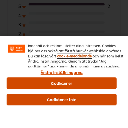
5
2
4
3
Vi använder cookies och andra tekniker för att förbättra
din upplevelse på vår webbsida. Cookies möjliggör vissa
2
funktioner för dig, så som delningsfunktion för sociala
medier (Facebook, Instagram etc.) och skräddarsytt
1
innehåll och reklam utefter dina intressen. Cookies
hjälper oss också att förstå hur vår webbsida används.
Du kan läsa vårt
cookie-meddelande
och när som helst
Skicka betyg
Ändra Inställningarna. Genom att trycka ”Jag
godkänner” godkänner du användningen av cookies.
Ändra Inställningarna
Godkänner
Download PDF
Email
Godkänner inte
Populära recept
(14)