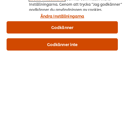
Inställningarna. Genom att trycka ”Jag godkänner”
godkänner du användningen av cookies.
Ändra Inställningarna
Godkänner
Ingredienser
Koncentrerad lökfond 65% (vatten, lökjuicekoncentrat 12%,
Godkänner inte
lökpulver 9,0%, naturlig lökarom 3,5%), salt, ättika, socker,
jästextrakt, modifierad majsstärkelse, förtjockningsmedel
(xantangummi), solrosolja, lagerblad, svartpeppar. Salthalt i
utspädd fond: 0,3% (14 g/l) eller 0,5% (24g/l).
Näringsvärde
Energi kJ
449 kJ
Energi kcal
107 kcal
Fett
20.0 g
- mättat fett