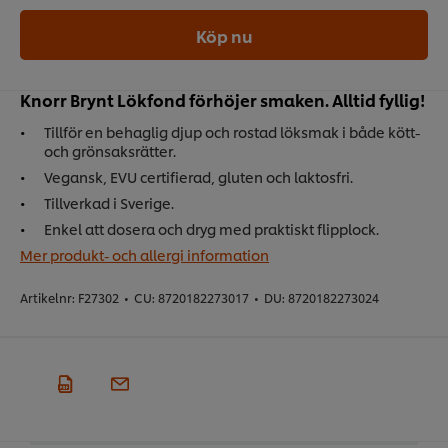
Köp nu
Knorr Brynt Lökfond förhöjer smaken. Alltid fyllig!
Tillför en behaglig djup och rostad löksmak i både kött-
och grönsaksrätter.
Vegansk, EVU certifierad, gluten och laktosfri.
Tillverkad i Sverige.
Enkel att dosera och dryg med praktiskt flipplock.
Mer produkt- och allergi information
Artikelnr:
F27302
•
CU:
8720182273017
•
DU:
8720182273024