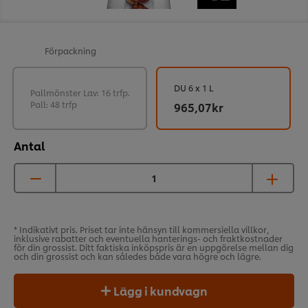
Förpackning
DU 6 x 1 L
Pallmönster Lav: 16 trfp.
Pall: 48 trfp
965,07kr
Antal
* Indikativt pris. Priset tar inte hänsyn till kommersiella villkor,
inklusive rabatter och eventuella hanterings- och fraktkostnader
för din grossist. Ditt faktiska inköpspris är en uppgörelse mellan dig
och din grossist och kan således både vara högre och lägre.
Lägg i kundvagn