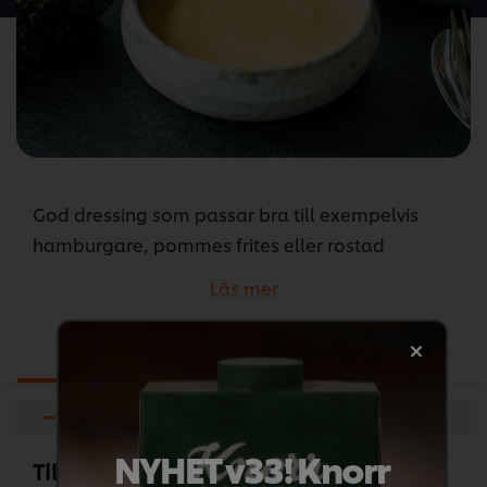
recipe
God dressing som passar bra till exempelvis
hamburgare, pommes frites eller rostad
sötpotatis, tillsätt en fyllig smak med Knorr Brynt
Läs mer
Lökfond
...
Ingredienser
Förberedelser
−
+
NYHET v33! Knorr
Till Kimchimajonnäsen