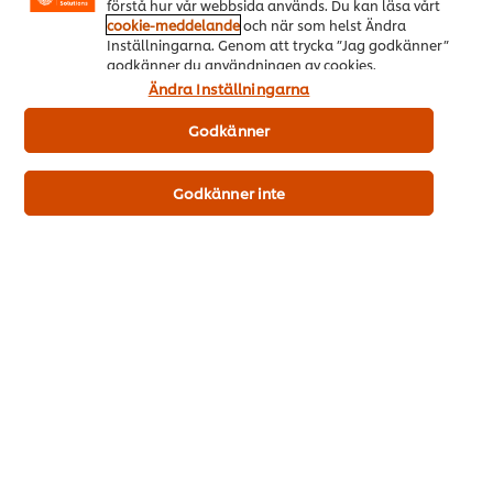
förstå hur vår webbsida används. Du kan läsa vårt
Näringsämnen och allergener
cookie-meddelande
och när som helst Ändra
Inställningarna. Genom att trycka ”Jag godkänner”
godkänner du användningen av cookies.
Ändra Inställningarna
Godkänner
Ingredienser
Godkänner inte
Solrosolja, timjan 36 %, salt, smakförstärkare
(mononatriumglutamat), socker, fullhärdad rapsolja,
stabiliseringsmedel (kalicumklorid).
Näringsvärde
Energi kJ
1,816 kJ
Energi kcal
434 kcal
Fett
44.0 g