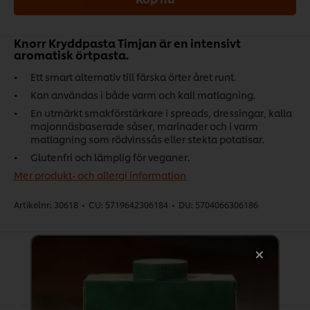
Knorr Kryddpasta Timjan är en intensivt
aromatisk örtpasta.
Ett smart alternativ till färska örter året runt.
Kan användas i både varm och kall matlagning.
En utmärkt smakförstärkare i spreads, dressingar, kalla
majonnäsbaserade såser, marinader och i varm
matlagning som rödvinssås eller stekta potatisar.
Glutenfri och lämplig för veganer.
Mer produkt- och allergi information
Artikelnr:
30618
•
CU:
5719642306184
•
DU:
5704066306186