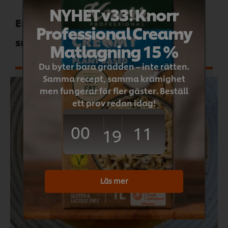
NYHET v33! Knorr
En aromatisk örtkrydda som lyfter
Professional Creamy
smaken i varm och kall matlagning.
Matlagning 15 %
Du byter bara grädden – inte rätten.
Samma recept, samma krämighet
men fungerar för fler gäster. Beställ
ett prov redan idag!
00
11
19
Läs mer