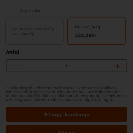
Förpackning
DU 2 x 0,34 kg
Pallmönster Lav:48 tfrp.
Pall:384 tfrp
224,08kr
Antal
* Indikativt pris. Priset tar inte hänsyn till kommersiella villkor,
inklusive rabatter och eventuella hanterings- och fraktkostnader
för din grossist. Ditt faktiska inköpspris är en uppgörelse mellan dig
och din grossist och kan således både vara högre och lägre.
Lägg i kundvagn
Köp nu