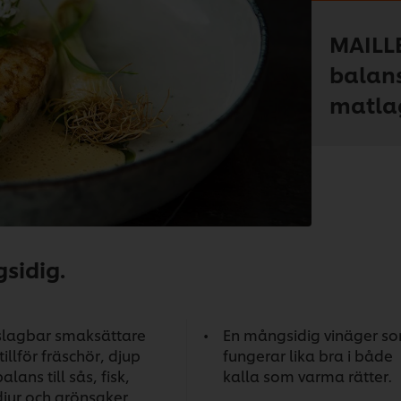
MAILLE
balans
matla
sidig.
slagbar smaksättare
En mångsidig vinäger s
illför fräschör, djup
fungerar lika bra i både
alans till sås, fisk,
kalla som varma rätter.
djur och grönsaker.