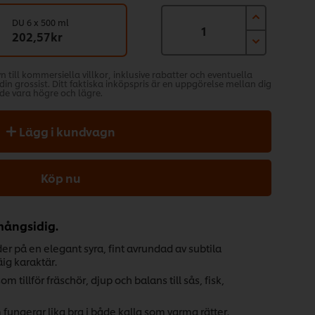
DU 6 x 500 ml
202,57kr
syn till kommersiella villkor, inklusive rabatter och eventuella
in grossist. Ditt faktiska inköpspris är en uppgörelse mellan dig
de vara högre och lägre.
Lägg i kundvagn
Köp nu
mångsidig.
er på en elegant syra, fint avrundad av subtila
äig karaktär.
 tillför fräschör, djup och balans till sås, fisk,
fungerar lika bra i både kalla som varma rätter.