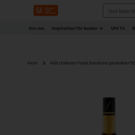
Vad letar d
Om oss
Inspiration för kockar
UFS TV
R
Hem
Alla Unilever Food Solutions produkter f