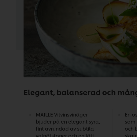
Elegant, balanserad och mång
MAILLE Vitvinsvinäger
En o
bjuder på en elegant syra,
som t
fint avrundad av subtila
och b
valnötstoner och en lätt
skal