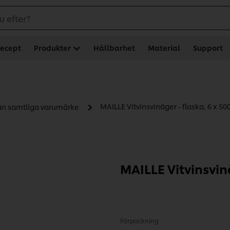
u efter?
ecept
Produkter
Hållbarhet
Material
Support
MAILLE Vitvinsvinäger - flaska, 6 x 50
rån samtliga varumärke
MAILLE Vitvinsvinä
Förpackning