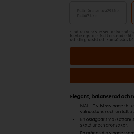
Pallmönster Lav:29 tfrp.
Pall:87 tfrp
* Indikativt pris. Priset tar inte hän
hanterings- och fraktkostnader för d
och din grossist och kan således bå
Elegant, balanserad och 
MAILLE Vitvinsvinäger bjud
valnötstoner och en lätt tr
En oslagbar smaksättare som
skaldjur och grönsaker.
En mångsidig vinäger som 