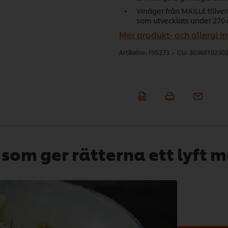
Vinäger från MAILLE tillv
som utvecklats under 270 
Mer produkt- och allergi i
Artikelnr:
F95273
•
CU:
3036810230
 som ger rätterna ett lyft 