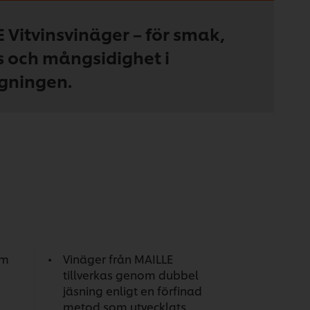
 Vitvinsvinäger – för smak,
 och mångsidighet i
gningen.
om
Vinäger från MAILLE
tillverkas genom dubbel
jäsning enligt en förfinad
metod som utvecklats