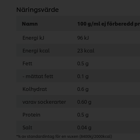
Näringsvärde
Namn
100 g/ml ej förberedd p
Energi kJ
96 kJ
Energi kcal
23 kcal
Fett
0.5 g
- mättat fett
0.1 g
Kolhydrat
0.6 g
varav sockerarter
0.60 g
Protein
0.5 g
Salt
0.04 g
*% av standardintag för en vuxen (8400kj/2000kcal)