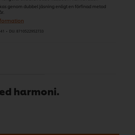
erkas genom dubbel jäsning enligt en förfinad metod
år.
nformation
341
•
DU:
8710522952733
med harmoni.