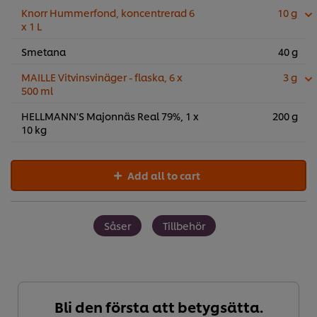
Knorr Hummerfond, koncentrerad 6
10 g
x 1 L
Smetana
40 g
MAILLE Vitvinsvinäger - flaska, 6 x
3 g
500 ml
HELLMANN'S Majonnäs Real 79%, 1 x
200 g
10 kg
Add all to cart
Såser
Tillbehör
Bli den första att betygsätta.