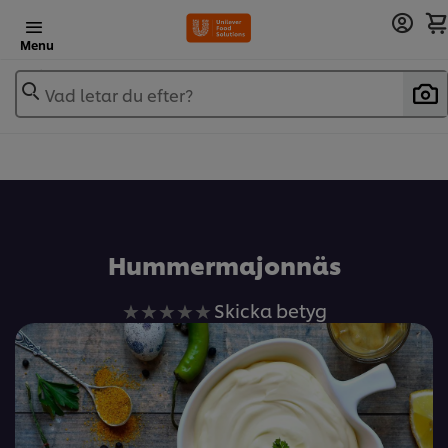
Menu
Vad letar du efter?
Add to recipebook
Hummermajonnäs
Inga
Skicka betyg
betyg
har
skickats
för
denna