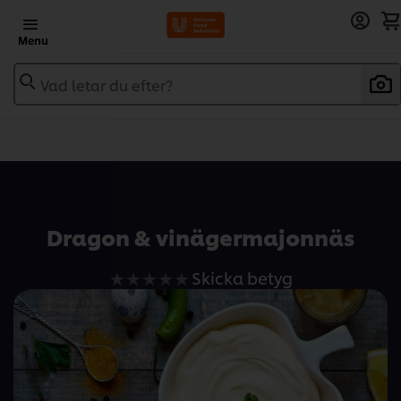
Menu
Vad letar du efter?
Add to recipebook
Dragon & vinägermajonnäs
Inga
Skicka betyg
betyg
har
skickats
för
denna