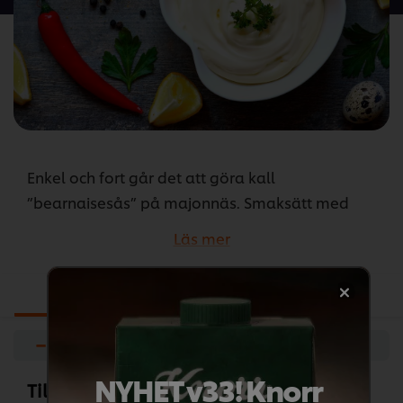
recipe
Enkel och fort går det att göra kall
”bearnaisesås” på majonnäs. Smaksätt med
dragon så får du en sås som passar bra till både
Läs mer
kött, fisk och grönsaker.
...
Ingredienser
Förberedelser
−
+
NYHET v33! Knorr
Till dragon & vinägermajonnäsen