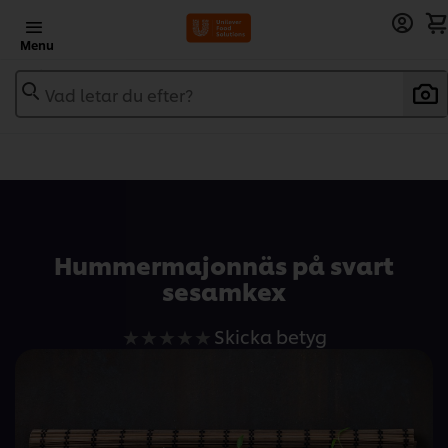
Menu
Vad letar du efter?
Add to recipebook
Hummermajonnäs på svart
sesamkex
Inga
Skicka betyg
betyg
har
skickats
för