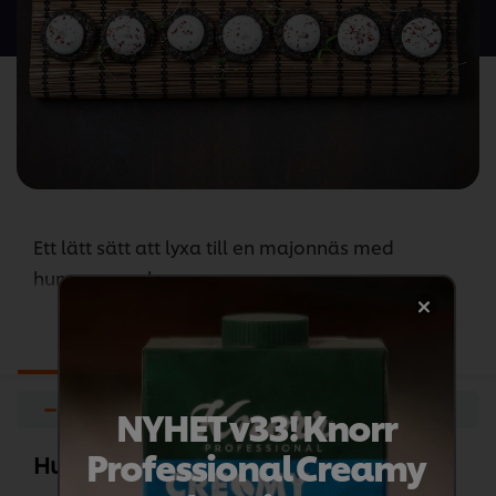
denna
recipe
Ett lätt sätt att lyxa till en majonnäs med
hummersmak.
Ingredienser
Förberedelser
−
+
NYHET v33! Knorr
Professional Creamy
Hummermajonnäs på svart sesamkex