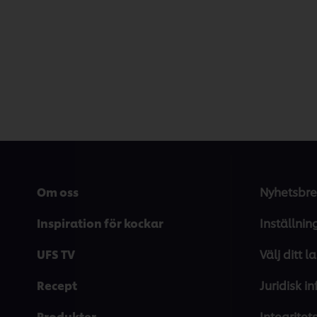
Om oss
Nyhetsbre
Inspiration för kockar
Inställnin
UFS TV
Välj ditt l
Recept
Juridisk i
Produkter
Integrite