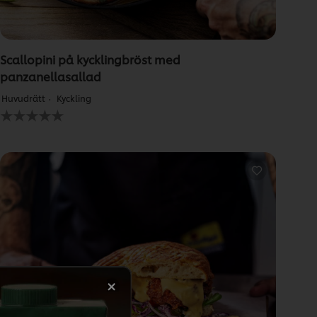
Scallopini på kycklingbröst med
panzanellasallad
Huvudrätt
Kyckling
Inga
betyg
har
skickats
för
denna
recipe