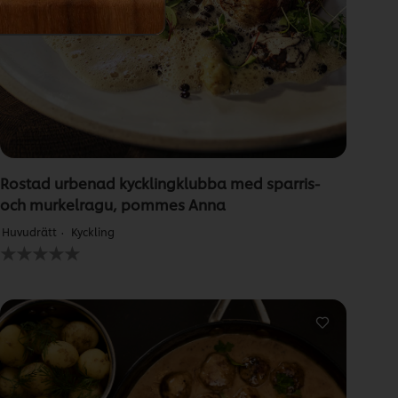
1.0
av
5
från
1
betyg.
Rostad urbenad kycklingklubba med sparris-
och murkelragu, pommes Anna
Huvudrätt
Kyckling
Inga
betyg
har
skickats
för
denna
recipe