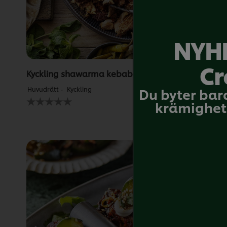
NYHE
Cr
Kyckling shawarma kebab
Du byter bar
Huvudrätt
Kyckling
Inga
krämighet 
betyg
har
skickats
för
denna
recipe