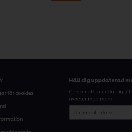
Håll dig uppdaterad me
v
Genom att anmäla dig till v
gar för cookies
nyheter med mera.
and
din email adress
nformation
tsmeddelande