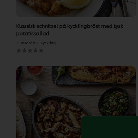
Klassisk schnitzel på kycklingbröst med tysk
potatissallad
Huvudrätt
Kyckling
Inga
betyg
har
skickats
för
denna
recipe