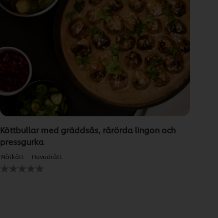
Köttbullar med gräddsås, rårörda lingon och
pressgurka
Nötkött
Huvudrätt
Inga
betyg
har
skickats
för
denna
recipe