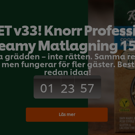
T v33! Knorr Profess
eamy Matlagning 1
Dan Dan nudlar
a grädden – inte rätten. Samma 
Huvudrätt
Kyckling
Inga
men fungerar för fler gäster. Bestä
betyg
har
redan idag!
skickats
för
01
57
23
denna
recipe
Läs mer