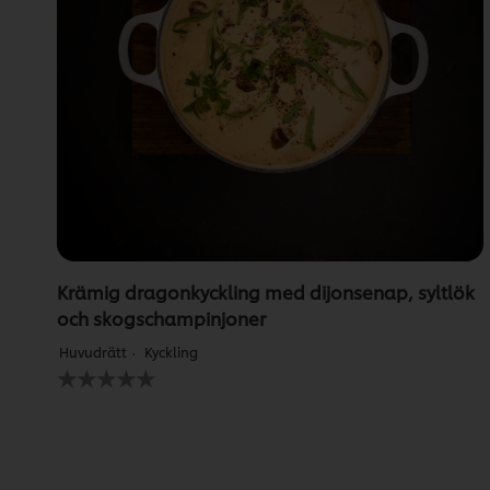
Krämig dragonkyckling med dijonsenap, syltlök
och skogschampinjoner
Huvudrätt
Kyckling
Inga
betyg
har
skickats
för
denna
recipe