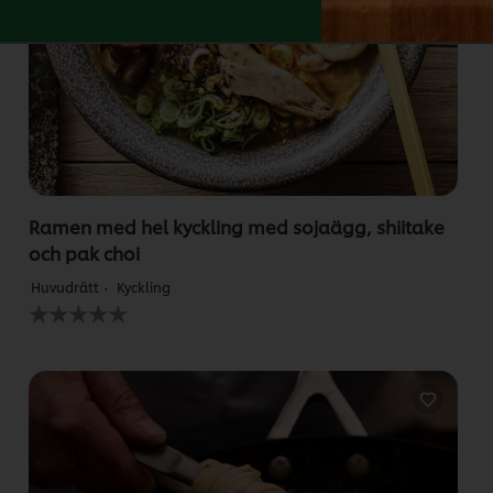
Ramen med hel kyckling med sojaägg, shiitake
och pak choi
Huvudrätt
Kyckling
Inga
betyg
har
skickats
för
denna
recipe