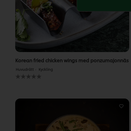
Korean fried chicken wings med ponzumajonnäs
Huvudrätt
Kyckling
Inga
betyg
har
skickats
för
denna
recipe