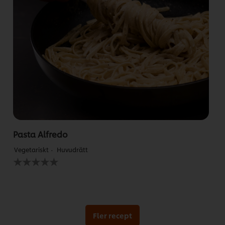
Pasta Alfredo
Vegetariskt
Huvudrätt
Inga
betyg
har
skickats
för
denna
recipe
Fler recept