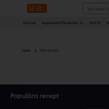
Vad letar d
Om oss
Inspiration för kockar
UFS TV
R
Våra recept
Hem
Populära recept