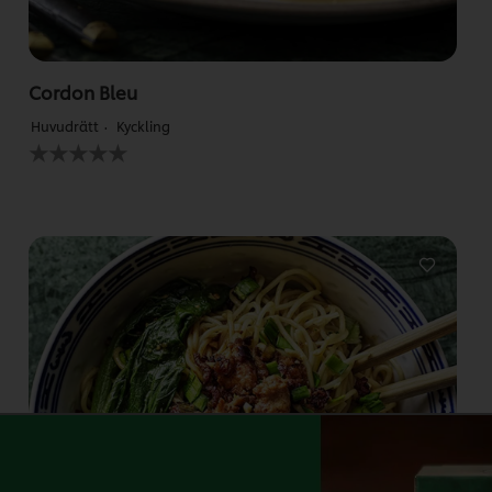
Cordon Bleu
Huvudrätt
Kyckling
Inga
betyg
har
skickats
för
denna
recipe