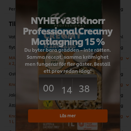
Penne pasta
500 g
NYHET v33! Knorr
Till såsen
Professional Creamy
Vatten
800 ml
Matlagning 15 %
flytande fett
60 g
Du byter bara grädden – inte rätten.
Samma recept, samma krämighet
MAIZENA Ekologisk Majsstärkelse 4
40 g
men fungerar för fler gäster. Beställ
x 2,5 kg
ett prov redan idag!
Ost, riven
300 g
00
38
Knorr Umami 6 x 1 kg
10 g
14
Jalapeño, inlagd hackad
50 g
Ättika 12%
8 g
Läs mer
Knorr Kycklingfond, koncentrerad 6 x
30 g
1 L