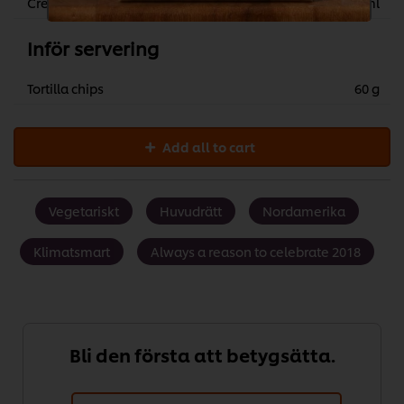
Cream 35% (whipping, etc.)
400 ml
Inför servering
Tortilla chips
60 g
Add all to cart
Vegetariskt
Huvudrätt
Nordamerika
Klimatsmart
Always a reason to celebrate 2018
Bli den första att betygsätta.