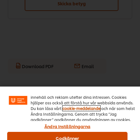
Skicka betyg
Download PDF
Email
Vi använder cookies och andra tekniker för att förbättra
din upplevelse på vår webbsida. Cookies möjliggör vissa
funktioner för dig, så som delningsfunktion för sociala
medier (Facebook, Instagram etc.) och skräddarsytt
Populära recept
(14)
innehåll och reklam utefter dina intressen. Cookies
hjälper oss också att förstå hur vår webbsida används.
Du kan läsa vårt
cookie-meddelande
och när som helst
Ändra Inställningarna. Genom att trycka ”Jag
godkänner” godkänner du användningen av cookies.
Ändra Inställningarna
Godkänner