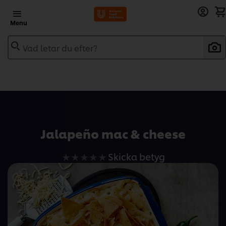
Menu
Vad letar du efter?
Add to recipebook
Jalapeño mac & cheese
Inga
Skicka betyg
betyg
har
skickats
för
denna