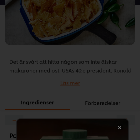
recipe
Det är svårt att hitta någon som inte älskar
makaroner med ost. USA´s 40:e president, Ronald
Reagan, var inget undantag. Förutom hans stora
Läs mer
kärlek till Jellybeans, så älskade presidenten
också mac and cheese. Här en variant på
Ingredienser
Förberedelser
orginalreceptet smaksatt med jalapeno.
−
+
...
Pastan