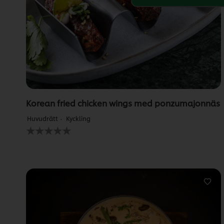
Korean fried chicken wings med ponzumajonnäs
Huvudrätt
Kyckling
Inga
betyg
har
skickats
för
denna
recipe