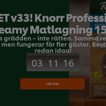
T v33! Knorr Profess
eamy Matlagning 1
Dan Dan nudlar
a grädden – inte rätten. Samma 
men fungerar för fler gäster. Bestä
Huvudrätt
Kyckling
Inga
redan idag!
betyg
har
03
15
11
skickats
för
denna
recipe
Läs mer