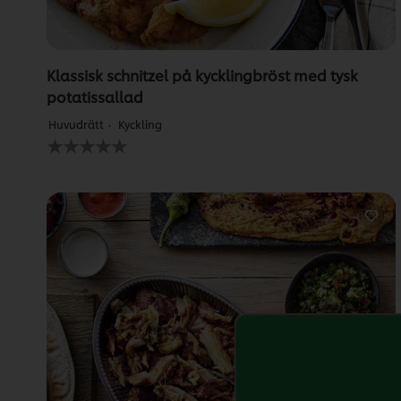
Klassisk schnitzel på kycklingbröst med tysk
potatissallad
Huvudrätt
Kyckling
Inga
betyg
har
skickats
för
denna
recipe