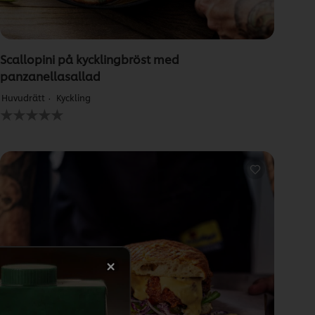
Scallopini på kycklingbröst med
panzanellasallad
Huvudrätt
Kyckling
Inga
betyg
har
skickats
för
denna
recipe