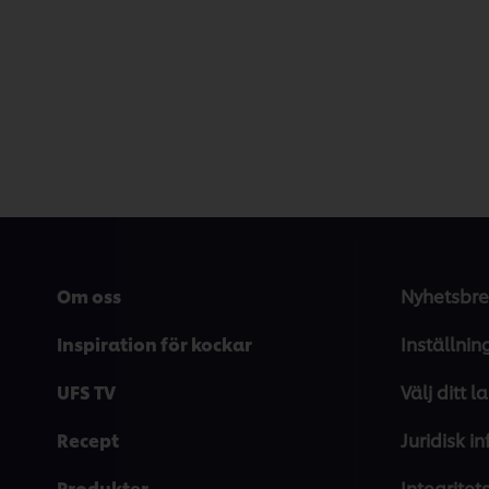
Om oss
Nyhetsbre
Inspiration för kockar
Inställnin
UFS TV
Välj ditt l
Recept
Juridisk i
Produkter
Integrite