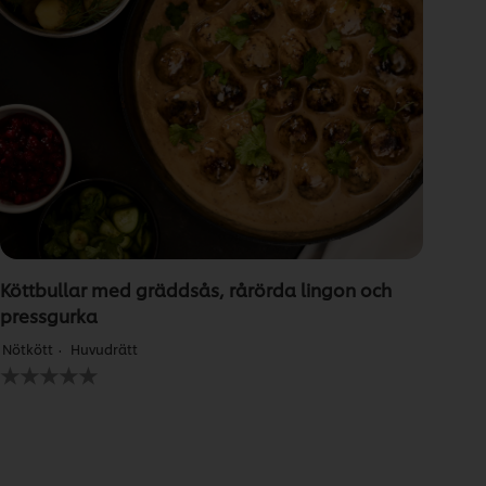
Köttbullar med gräddsås, rårörda lingon och
pressgurka
Nötkött
Huvudrätt
Inga
betyg
har
skickats
för
denna
recipe