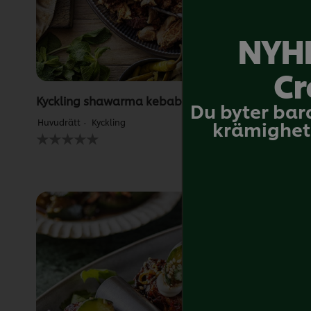
NYHE
Cr
Kyckling shawarma kebab
Du byter bar
krämighet 
Huvudrätt
Kyckling
Inga
betyg
har
skickats
för
denna
recipe