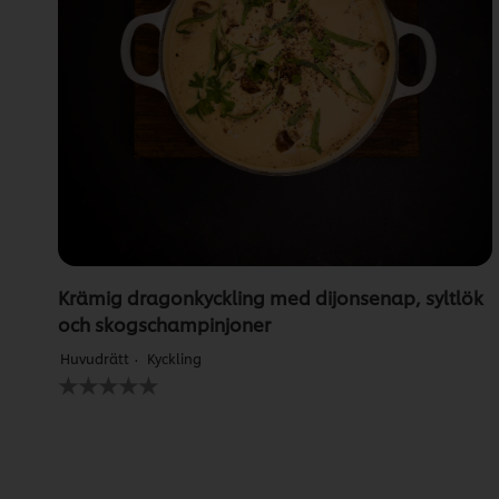
Krämig dragonkyckling med dijonsenap, syltlök
och skogschampinjoner
Huvudrätt
Kyckling
Inga
betyg
har
skickats
för
denna
recipe