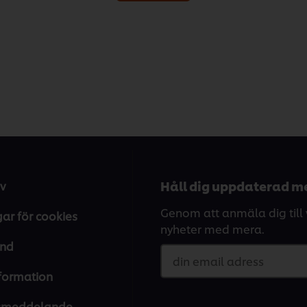
Håll dig uppdaterad me
v
Genom att anmäla dig till v
gar för cookies
nyheter med mera.
and
din email adress
nformation
tsmeddelande