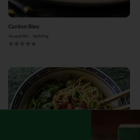
Cordon Bleu
Huvudrätt
Kyckling
Inga
betyg
har
skickats
för
denna
recipe