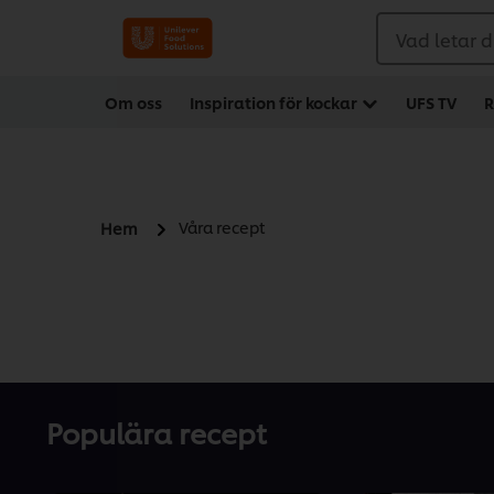
Vad letar d
Om oss
Inspiration för kockar
UFS TV
R
Våra recept
Hem
Populära recept