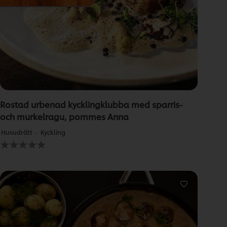
1.0
av
5
från
1
betyg.
Rostad urbenad kycklingklubba med sparris-
och murkelragu, pommes Anna
Huvudrätt
Kyckling
Inga
betyg
har
skickats
för
denna
recipe