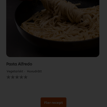
Pasta Alfredo
Vegetariskt
Huvudrätt
Inga
betyg
har
skickats
för
denna
recipe
Fler recept