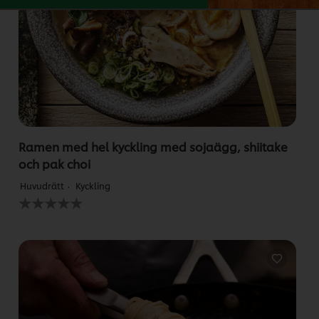
Ramen med hel kyckling med sojaägg, shiitake
och pak choi
Huvudrätt
Kyckling
Inga
betyg
har
skickats
för
denna
recipe