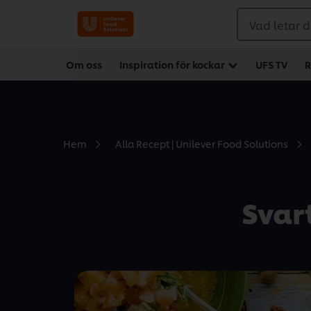
Vad letar d
Om oss
Inspiration för kockar
UFS TV
R
Hem
Alla Recept | Unilever Food Solutions
Svar