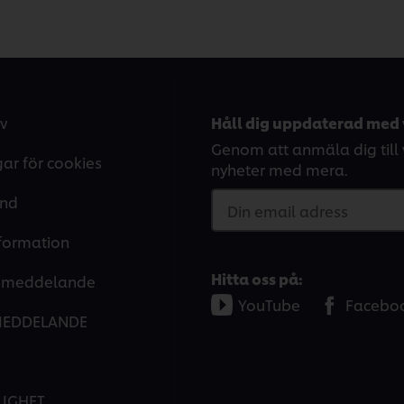
v
Håll dig uppdaterad med 
Genom att anmäla dig till v
gar för cookies
nyheter med mera.
and
Din email adress
nformation
Hitta oss på:
tsmeddelande
YouTube
Facebo
MEDDELANDE
LIGHET