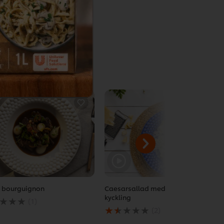
Email
 bourguignon
Caesarsallad med friterad
kyckling
(1)
msnittliga
Det
(2)
get
genomsnittliga
betyget