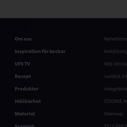
Om oss
Nyhetsbre
Inspiration för kockar
Inställnin
UFS TV
Välj ditt l
Recept
Juridisk i
Produkter
Integrite
Hållbarhet
COOKIE-
Material
Sitemap
Support
TILLGÄNG