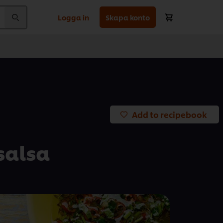
Logga in
Skapa konto
Add to recipebook
salsa