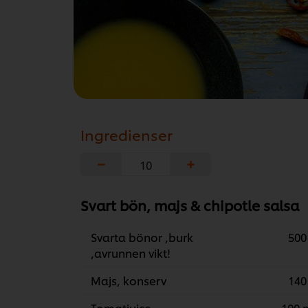
Ingredienser
−
+
Svart bön, majs & chipotle salsa
Svarta bönor ,burk
500
,avrunnen vikt!
Majs, konserv
140
Tomatjuice
100 