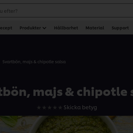
u efter?
ecept
Produkter
Hållbarhet
Material
Support
Svartbön, majs & chipotle salsa
tbön, majs & chipotle 
Inga
Skicka betyg
betyg
har
skickats