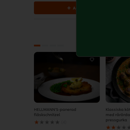
Add all to cart
HELLMANN’S-panerad
Klassiska kö
fläskschnitzel
med rårörda
Det
pressgurka
(4)
genomsnittliga
Det
betyget
genomsnitt