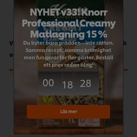
NYHET v33! Knorr
Professional Creamy
Matlagning 15 %
Vitlökspuré med samma fylliga smak
Du byter bara grädden – inte rätten.
Samma recept, samma krämighet
och kvalitet, varje gång.
men fungerar för fler gäster. Beställ
ett prov redan idag!
00
28
18
Läs mer