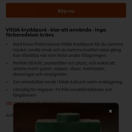
Köp nu
Vitlök kryddpuré - klar att använda - inga
förberedelser krävs.
Med Knorr Professional Vitlök kryddpuré får du samma
mjuka, runda smak och av samma kvalitet varje gång.
Kan tillsättas när som helst under tillagningen.
Perfekt till kött, pastarätter och pizza, och enkel att
arbeta med i grytor, soppor, såser, marinader,
dressingar och vinaigretter.
Ger omedelbar smak i både kall och varm matlagning.
Lämplig för veganer. Fri från smakförstärkare och
färgämnen
Mer produkt- och allergi information
Artikelnr:
16704301
•
CU:
8722700483236
•
DU:
8722700670438