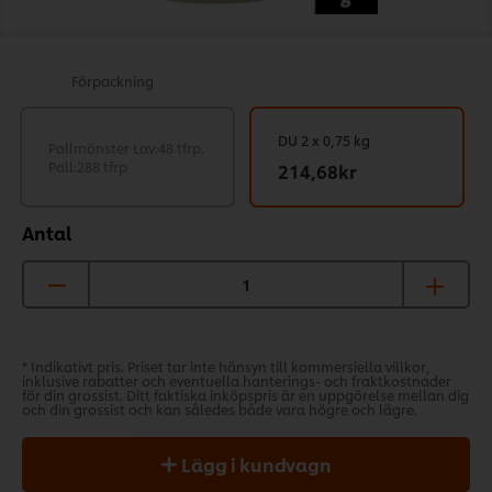
Förpackning
DU 2 x 0,75 kg
Pallmönster Lav:48 tfrp.
Pall:288 tfrp
214,68kr
Antal
* Indikativt pris. Priset tar inte hänsyn till kommersiella villkor,
inklusive rabatter och eventuella hanterings- och fraktkostnader
för din grossist. Ditt faktiska inköpspris är en uppgörelse mellan dig
och din grossist och kan således både vara högre och lägre.
Lägg i kundvagn