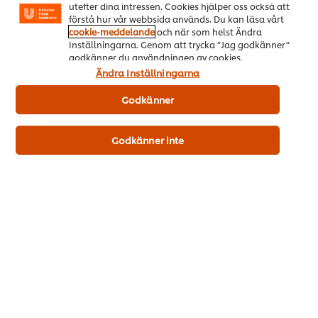
utefter dina intressen. Cookies hjälper oss också att
förstå hur vår webbsida används. Du kan läsa vårt
cookie-meddelande
och när som helst Ändra
Näringsämnen och allergener
Inställningarna. Genom att trycka ”Jag godkänner”
godkänner du användningen av cookies.
Ändra Inställningarna
Godkänner
Godkänner inte
Ingredienser
Vatten, vitlök 18 %, salt, socker, maltodextrin, vegetabilisk olja
(palm), ättika, fiber från citrusskal, arom, förtjockningsmedel
(xantangummi).
Näringsvärde
Energi kJ
650 kJ
Energi kcal
155 kcal