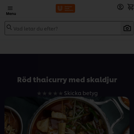
Menu
Vad letar du efter?
Add to recipebook
Röd thaicurry med skaldjur
Inga
Skicka betyg
betyg
har
skickats
för
denna