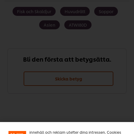
Fisk och Skaldjur
Huvudrätt
Soppor
Asien
ATWI80D
Bli den första att betygsätta.
Skicka betyg
Vi använder cookies och andra tekniker för att förbättra
din upplevelse på vår webbsida. Cookies möjliggör vissa
funktioner för dig, så som delningsfunktion för sociala
medier (Facebook, Instagram etc.) och skräddarsytt
innehåll och reklam utefter dina intressen. Cookies