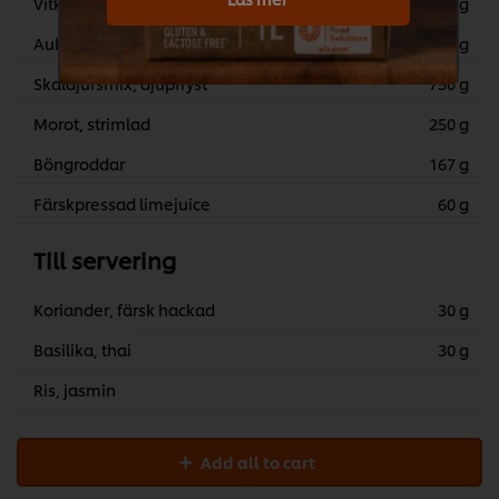
Vitkål, strimlad
400 g
Aubergine, i 1x1 cm tärningar
400 g
Skaldjursmix, djupfryst
750 g
Morot, strimlad
250 g
Böngroddar
167 g
Färskpressad limejuice
60 g
Till servering
Koriander, färsk hackad
30 g
Basilika, thai
30 g
Ris, jasmin
Add all to cart