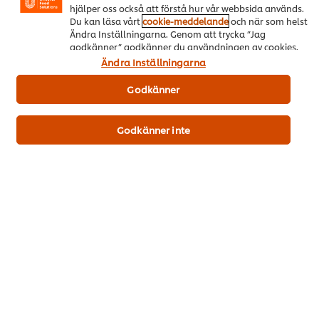
hjälper oss också att förstå hur vår webbsida används.
Download PDF
Email
Du kan läsa vårt
cookie-meddelande
och när som helst
Ändra Inställningarna. Genom att trycka ”Jag
godkänner” godkänner du användningen av cookies.
Ändra Inställningarna
Populära recept
(14)
Godkänner
Godkänner inte
HELLMANN’S-
Klassiska
Toast
panerad
köttbullar i
Det
fläskschnitzel
gräddsås med
genom
rårörda lingon och
Det
betyg
(4)
pressgurka
genomsnittliga
för
betyget
Det
denn