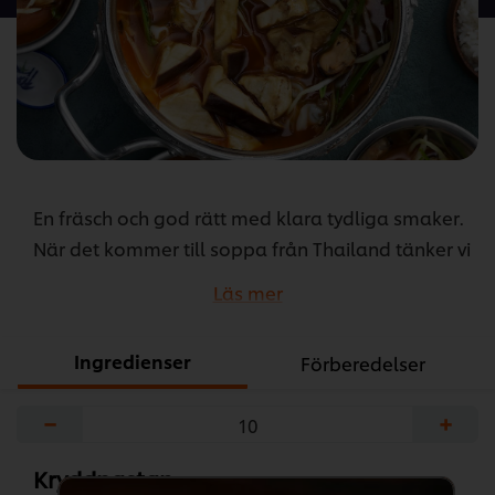
recipe
En fräsch och god rätt med klara tydliga smaker.
När det kommer till soppa från Thailand tänker vi
ofta att den ska vara kryddstark med
Läs mer
kokosmjölk, men den här soppan är helt utan
kokos. Trots det är det mycket thaikänsla i den
Ingredienser
Förberedelser
här rätten.
...
−
+
Kryddpastan: