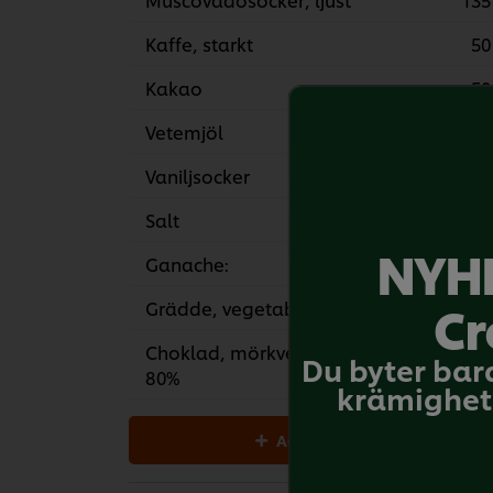
Kaffe, starkt
50
Kakao
50
Vetemjöl
100
Vaniljsocker
10
Salt
0.50 t
NYHE
Ganache:
Cr
Grädde, vegetabilisk
100
Choklad, mörkvegan 60-
200
Du byter bar
80%
krämighet 
Add all to cart