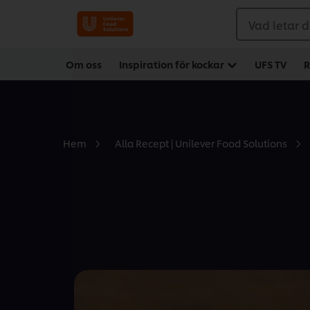
Vad letar d
Om oss
Inspiration för kockar
UFS TV
R
Hem
Alla Recept | Unilever Food Solutions