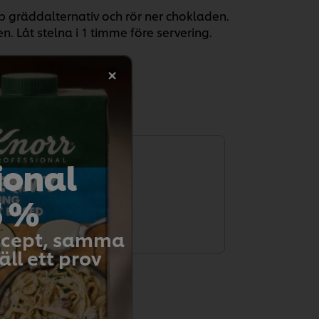
 gräddalternativ och rör ner chokladen.
. Låt stelna i 1 timme före servering.
ional
t betygsätta.
5 %
etyg
recept, samma
ll ett prov