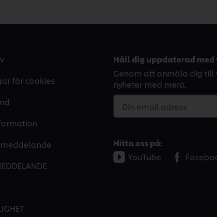
v
Håll dig uppdaterad med 
Genom att anmäla dig till v
gar för cookies
nyheter med mera.
and
Din email adress
nformation
Hitta oss på:
tsmeddelande
YouTube
Facebo
MEDDELANDE
LIGHET