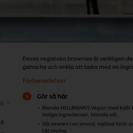
Dessa veganska brownies är verkligen de
ganache och enkla att baka med en ing
Förberedelser
Gör så här
 g
Blanda HELLMANN'S Vegan med kallt kaf
övriga ingredienser, blanda väl.
 g
Slå smeten i en smord, mjölad form och
Låt svalna.
 g