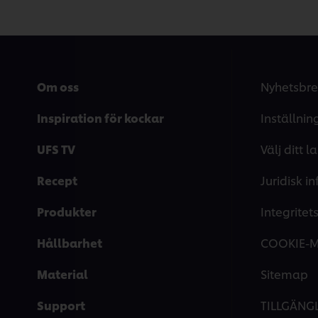
Om oss
Nyhetsbre
Inspiration för kockar
Inställnin
UFS TV
Välj ditt l
Recept
Juridisk i
Produkter
Integrite
Hållbarhet
COOKIE-
Material
Sitemap
Support
TILLGÄNG