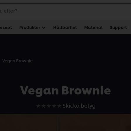
u efter?
ecept
Produkter
Hållbarhet
Material
Support
Vegan Brownie
Vegan Brownie
Inga
Skicka betyg
betyg
har
skickats