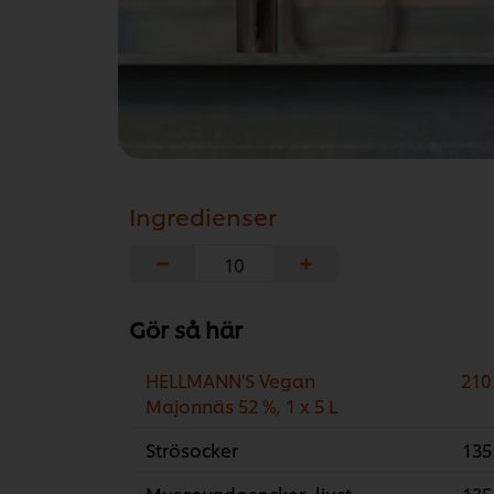
Ingredienser
−
+
Gör så här
HELLMANN'S Vegan
210
Majonnäs 52 %, 1 x 5 L
Strösocker
135
Muscovadosocker, ljust
135