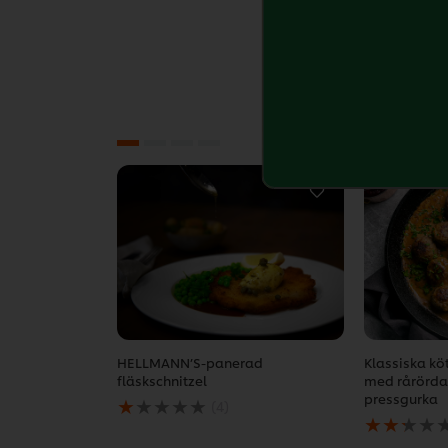
HELLMANN’S-panerad
Klassiska kö
fläskschnitzel
med rårörda
Det
pressgurka
(4)
genomsnittliga
Det
betyget
genomsnitt