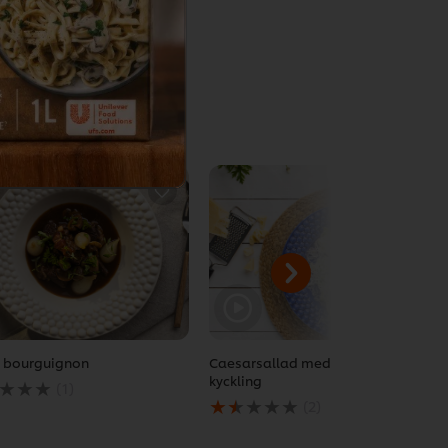
Email
 bourguignon
Caesarsallad med friterad
kyckling
(1)
msnittliga
Det
(2)
get
genomsnittliga
betyget