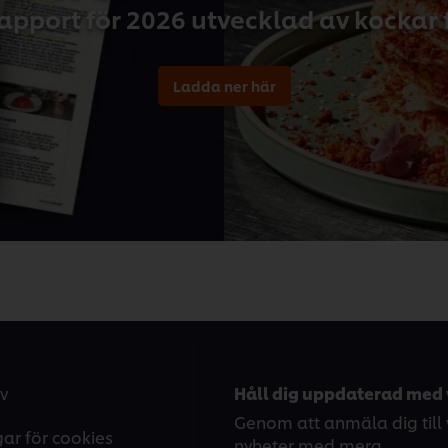
apport för 2026 utvecklad av kockar 
Ladda ner här
v
Håll dig uppdaterad med 
Genom att anmäla dig till v
gar för cookies
nyheter med mera.