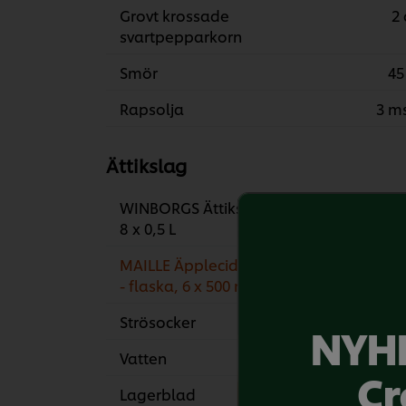
Grovt krossade
2 
svartpepparkorn
Smör
45
Rapsolja
3 m
Ättikslag
WINBORGS Ättiksprit 12% ,
1 
8 x 0,5 L
MAILLE Äpplecidervinäger
2 m
- flaska, 6 x 500 ml
Strösocker
1.50 
NYHE
Vatten
3 
Cr
Lagerblad
2 