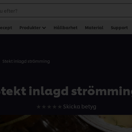
u efter?
ecept
Produkter
Hållbarhet
Material
Support
Stekt inlagd strömming
Stekt inlagd strömmin
Inga
Skicka betyg
betyg
har
skickats