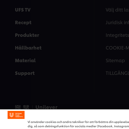
UFS TV
Välj ditt l
Recept
Juridisk i
Produkter
Integrite
Hållbarhet
COOKIE-
Material
Sitemap
Support
TILLGÄNG
© 2026 Unilever Food Soluti
Vi använder cookies och andra tekniker för att förbättra din upplevels
dig, så som delningsfunktion för sociala medier (Facebook, Instagram e