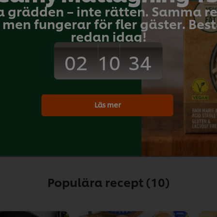
a grädden – inte rätten. Samma 
st
men fungerar för fler gäster. Bestä
tk
redan idag!
tk
Download PDF
Print
02
34
10
 g
tk
Läs mer
 g
Populära recept
(10)