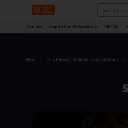
Vad letar d
Om oss
Inspiration för kockar
UFS TV
R
Hem
Alla Recept | Unilever Food Solutions