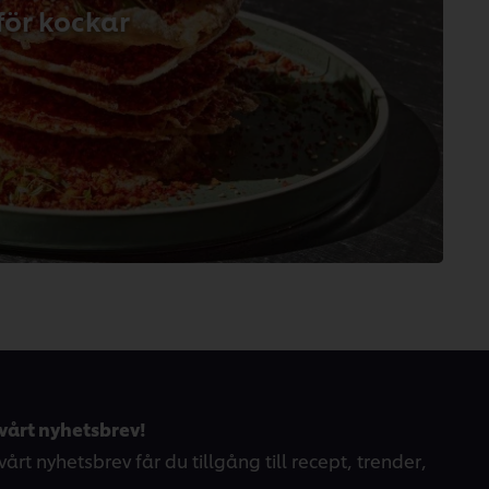
från
för kockar
2
betyg.
vårt nyhetsbrev!
årt nyhetsbrev får du tillgång till recept, trender,