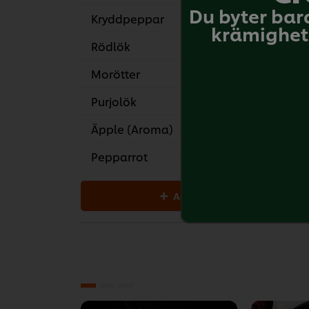
Du byter bar
Kryddpeppar
6 
krämighet 
Rödlök
1 s
Morötter
1 s
Purjolök
20
Äpple (Aroma)
0.50 s
Pepparrot
30
Add all to cart