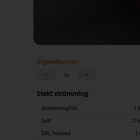
Ingredienser
−
+
Stekt strömming
Strömmingfilé
1 
Salt
2 t
Dill, hackad
1 