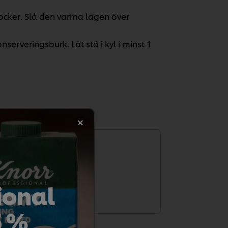
socker. Slå den varma lagen över
erveringsburk. Låt stå i kyl i minst 1
t betygsätta.
ional
etyg
5 %