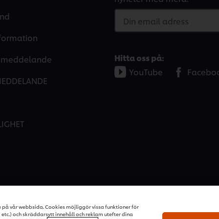
and
Din email adress
nformation
Hitta oss på:
tsmeddelande
YouTube
Facebo
MEDDELANDE
LIGHET
ons | All rights reserved
e på vår webbsida. Cookies möjliggör vissa funktioner för
tc.) och skräddarsytt innehåll och reklam utefter dina