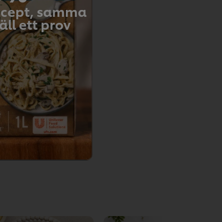
recept, samma
ll ett prov
Email