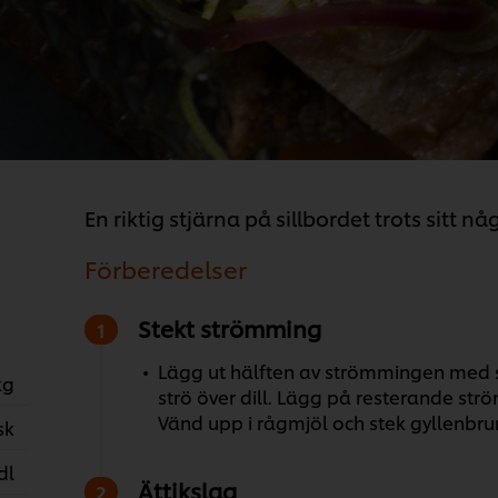
En riktig stjärna på sillbordet trots sitt 
Förberedelser
Stekt strömming
Lägg ut hälften av strömmingen med 
kg
strö över dill. Lägg på resterande str
Vänd upp i rågmjöl och stek gyllenbruna
sk
dl
Ättikslag