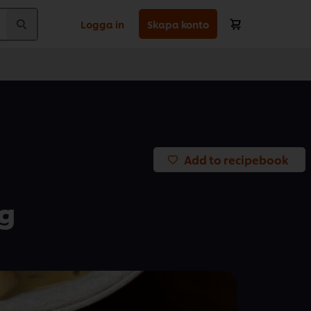
Logga in
Skapa konto
Add to recipebook
g