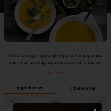
denna
recipe
En klar orange soppa gjord på butternutpumpa
med smak av syrligt äpple och rökt chili. Denna
ljuvliga soppa värmer bestämt i höst- och
Läs mer
vintermörkret.
...
Ingredienser
Förberedelser
−
+