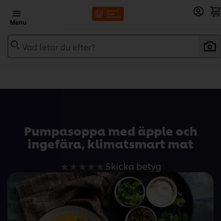
Menu
Vad letar du efter?
Add to recipebook
Pumpasoppa med äpple och
ingefära, klimatsmart mat
Inga
Skicka betyg
betyg
har
skickats
för