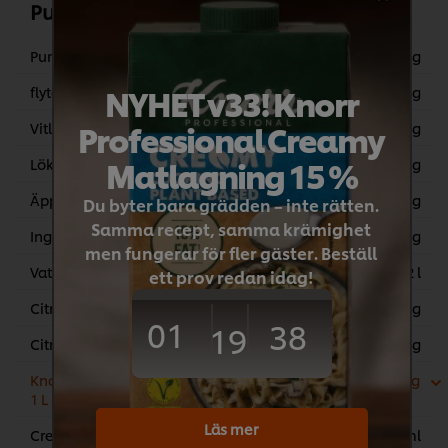
Pumpasoppa
Pumpa, butternut tärnad
2 kg
NYHET v33! Knorr
flytande fett
100 g
Professional Creamy
Vitlök
25 g
Matlagning 15 %
Lök, tärnad
160 g
Äpplen (Granny Smith)
360 g
Du byter bara grädden – inte rätten.
Samma recept, samma krämighet
Ingefära,
50 g
men fungerar för fler gäster. Beställ
Vatten
2 l
ett prov redan idag!
Citronjuice
60 g
01
38
19
Citron,zest
4 g
Knorr Kycklingfond, koncentrerad 6 x
60 g
1 L
Läs mer
Cream 35% (whipping, etc.)
100 ml