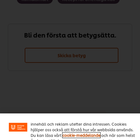
Bli den första att betygsätta.
Skicka betyg
Vi använder cookies och andra tekniker för att förbättra
din upplevelse på vår webbsida. Cookies möjliggör vissa
funktioner för dig, så som delningsfunktion för sociala
Download PDF
Email
medier (Facebook, Instagram etc.) och skräddarsytt
innehåll och reklam utefter dina intressen. Cookies
hjälper oss också att förstå hur vår webbsida används.
Du kan läsa vårt
cookie-meddelande
och när som helst