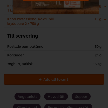
Knorr Hönsbuljong lågsalt, pulver 3 x
32 g
1 kg
Knorr Professional Rökt Chili
15 g
kryddpuré 2 x 750 g
Till servering
Rostade pumpakärnor
50 g
Koriander,
24 g
Yoghurt, turkisk
150 g
Add all to cart
Vegetariskt
Huvudrätt
Soppor
Klimatsmart
Recept för offentliga kök