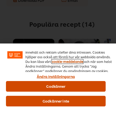
Download PDF
Email
Populära recept
(14)
Vi använder cookies och andra tekniker för att förbättra
din upplevelse på vår webbsida. Cookies möjliggör vissa
funktioner för dig, så som delningsfunktion för sociala
medier (Facebook, Instagram etc.) och skräddarsytt
innehåll och reklam utefter dina intressen. Cookies
hjälper oss också att förstå hur vår webbsida används.
Du kan läsa vårt
cookie-meddelande
och när som helst
Ändra Inställningarna. Genom att trycka ”Jag
godkänner” godkänner du användningen av cookies.
Ändra Inställningarna
Godkänner
HELLMANN’S-
Klassiska
Toast
panerad
köttbullar i
Det
fläskschnitzel
gräddsås med
genom
rårörda lingon och
Godkänner inte
Det
betyg
(4)
pressgurka
genomsnittliga
för
betyget
Det
denn
(3)
för
genomsnittliga
Toast