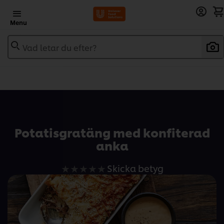
Menu
Vad letar du efter?
Add to recipebook
Potatisgratäng med konfiterad
anka
Inga
Skicka betyg
betyg
har
skickats
för