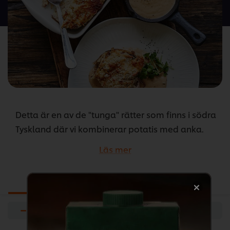
denna
recipe
Detta är en av de "tunga" rätter som finns i södra
Tyskland där vi kombinerar potatis med anka.
Det passar väl med alla kalla öl som
Läs mer
traditionsenligt konsumeras under den kända
Oktoberfesten i München.
Ingredienser
Förberedelser
...
−
+