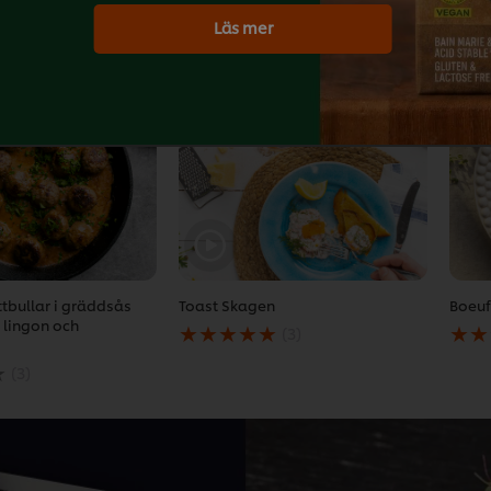
Läs mer
Download PDF
Print
Populära recept
(14)
ttbullar i gräddsås
Toast Skagen
Boeuf
Det
Det
 lingon och
(3)
genomsnittliga
geno