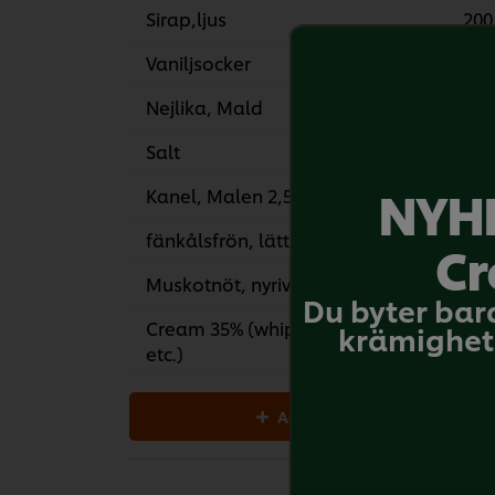
Sirap,ljus
200
Vaniljsocker
2
Nejlika, Mald
Salt
15
NYHE
Kanel, Malen 2,5 G
fänkålsfrön, lätt krossade
1
Cr
Muskotnöt, nyriven
3
Du byter bar
Cream 35% (whipping,
270 
krämighet 
etc.)
Add all to cart