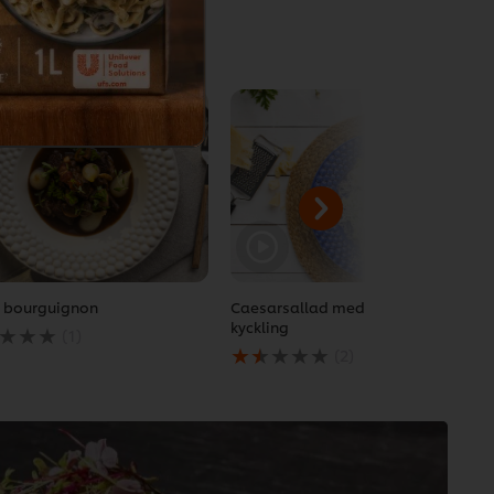
Email
 bourguignon
Caesarsallad med friterad
kyckling
(1)
msnittliga
Det