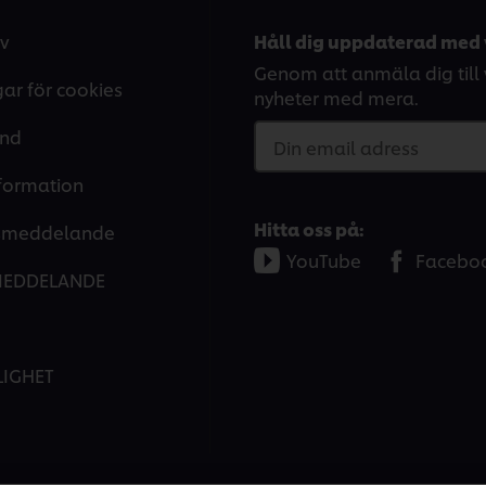
v
Håll dig uppdaterad med 
Genom att anmäla dig till v
gar för cookies
nyheter med mera.
and
Din email adress
nformation
Hitta oss på:
tsmeddelande
YouTube
Facebo
MEDDELANDE