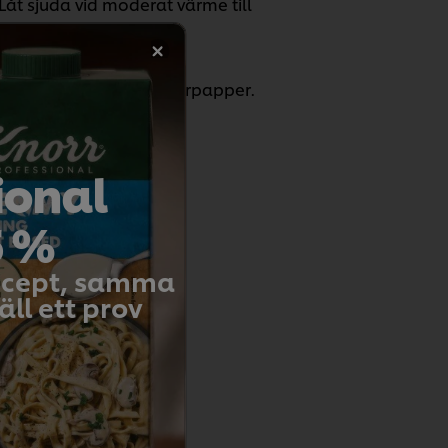
åt sjuda vid moderat värme till
 och låt kallna på smörpapper.
ional
5 %
recept, samma
t betygsätta.
ll ett prov
etyg