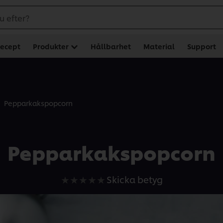
u efter?
ecept
Produkter
Hållbarhet
Material
Support
Pepparkakspopcorn
Pepparkakspopcorn
Inga
Skicka betyg
betyg
har
skickats