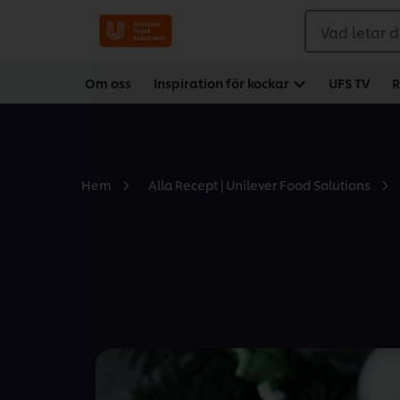
Vad letar d
Om oss
Inspiration för kockar
UFS TV
R
Hem
Alla Recept | Unilever Food Solutions