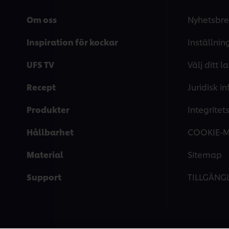
Om oss
Nyhetsbre
Inspiration för kockar
Inställnin
UFS TV
Välj ditt l
Recept
Juridisk i
Produkter
Integrite
Hållbarhet
COOKIE-
Material
Sitemap