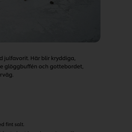
ulfavorit. Här blir kryddiga,
de glöggbuffén och gottebordet,
rväg.
fint salt.