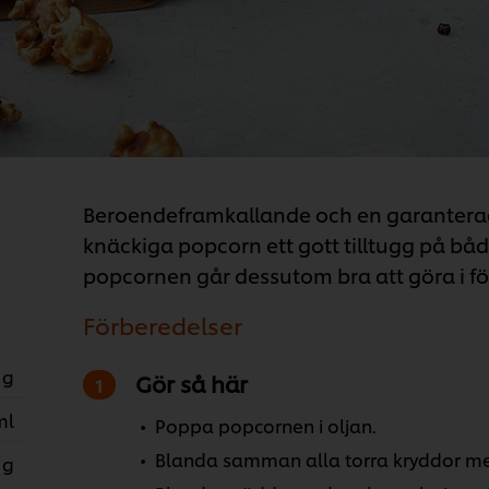
Beroendeframkallande och en garanterad j
knäckiga popcorn ett gott tilltugg på bå
popcornen går dessutom bra att göra i fö
Förberedelser
 g
Gör så här
ml
Poppa popcornen i oljan.
Blanda samman alla torra kryddor med 
 g