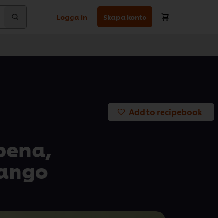
Logga in
Skapa konto
Add to recipebook
bena,
mango