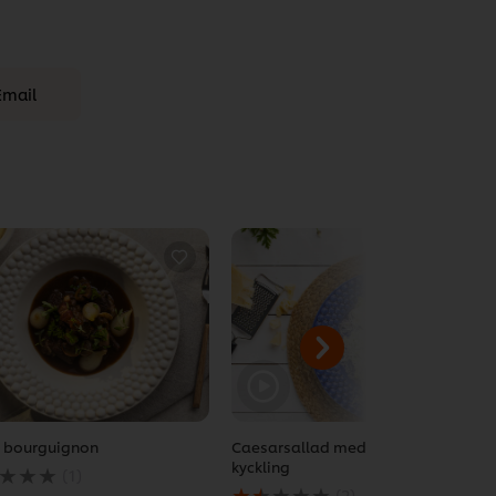
Email
 bourguignon
Caesarsallad med friterad
kyckling
(1)
msnittliga
Det
(2)