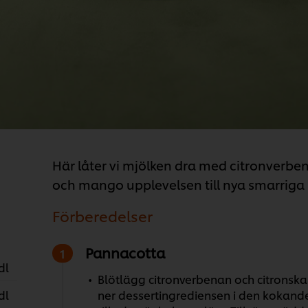
Här låter vi mjölken dra med citronverben
och mango upplevelsen till nya smarriga 
Förberedelser
Pannacotta
dl
Blötlägg citronverbenan och citronskale
dl
ner dessertingrediensen i den kokande