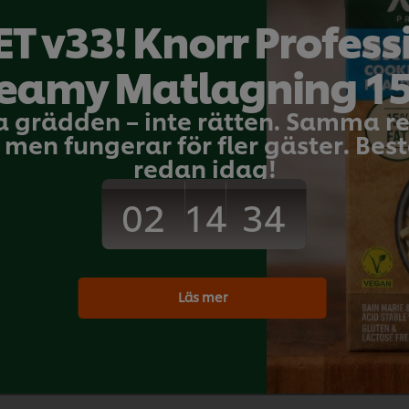
Mangobollar
 g
T v33! Knorr Profess
Skala en mogen mango. Använd ett mel
eamy Matlagning 1
Smaka av med vaniljolja.
 g
a grädden – inte rätten. Samma 
men fungerar för fler gäster. Bestä
Desserter
redan idag!
dl
02
34
14
Bli den första at
tk
Läs mer
Skicka b