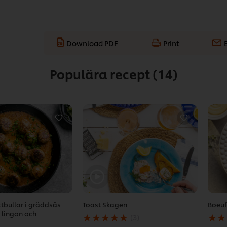
Download PDF
Print
Populära recept
(14)
ttbullar i gräddsås
Toast Skagen
Boeuf
Det
Det
 lingon och
(3)
genomsnittliga
geno