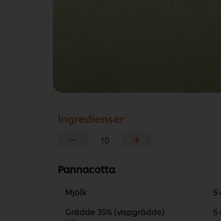
Ingredienser
−
+
Pannacotta
Mjölk
5 
Grädde 35% (vispgrädde)
5 