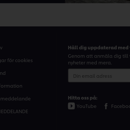
v
Håll dig uppdaterad med 
Genom att anmäla dig till v
gar för cookies
nyheter med mera.
and
Din email adress
nformation
Hitta oss på:
tsmeddelande
YouTube
Facebo
MEDDELANDE