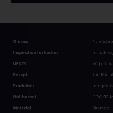
Om oss
Nyhetsbre
Inspiration för kockar
Inställnin
UFS TV
Välj ditt l
Recept
Juridisk i
Produkter
Integrite
Hållbarhet
COOKIE-
Material
Sitemap