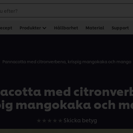
u efter?
ecept
Produkter
Hållbarhet
Material
Support
Pannacotta med citronverbena, krispig mangokaka och mango
acotta med citronver
pig mangokaka och 
Inga
Skicka betyg
betyg