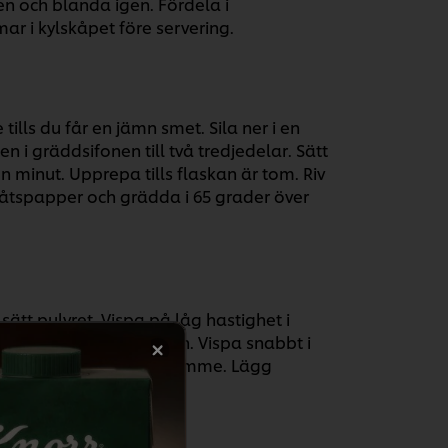
den och blanda igen. Fördela i
mar i kylskåpet före servering.
tills du får en jämn smet. Sila ner i en
en i gräddsifonen till två tredjedelar. Sätt
n minut. Upprepa tills flaskan är tom. Riv
åtspapper och grädda i 65 grader över
lsätt pulvret. Vispa på låg hastighet i
ats ut jämnt med vätskan. Vispa snabbt i
g. Låt moussen vila i en timme. Lägg