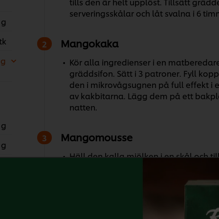
tills den är helt upplöst. Tillsätt gräd
serveringsskålar och låt svalna i 6 tim
 g
tk
Mangokaka
 g
Kör alla ingredienser i en matberedare 
gräddsifon. Sätt i 3 patroner. Fyll kopp
den i mikrovågsugnen på full effekt i e
av kakbitarna. Lägg dem på ett bakpl
natten.
 g
Mangomousse
 g
Häll den kalla mjölken i en skål och til
 g
cirka 2 minuter tills pulvret har bland
cirka 5 minuter tills moussen är fluffi
moussen i en spritspåse.
 g