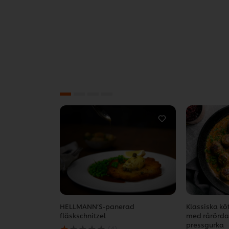
HELLMANN’S-panerad
Klassiska kö
fläskschnitzel
med rårörda
Det
pressgurka
(4)