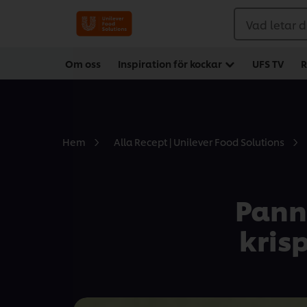
Vad letar d
Om oss
Inspiration för kockar
UFS TV
R
Hem
Alla Recept | Unilever Food Solutions
Pann
kris