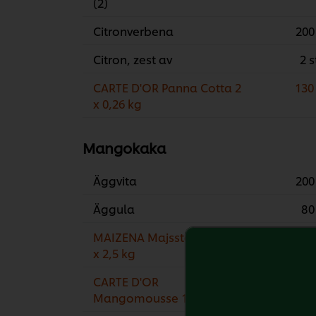
(2)
Citronverbena
200
Citron, zest av
2 s
CARTE D'OR Panna Cotta 2
130
x 0,26 kg
Mangokaka
Äggvita
200
Äggula
80
MAIZENA Majsstärkelse 4
40
x 2,5 kg
CARTE D'OR
120
Mangomousse 1 x 1,52 kg