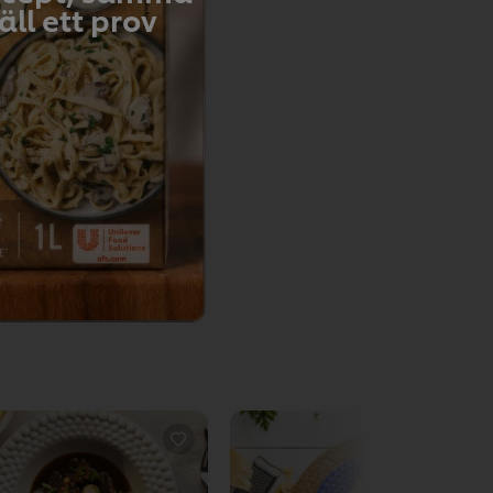
ll ett prov
Email