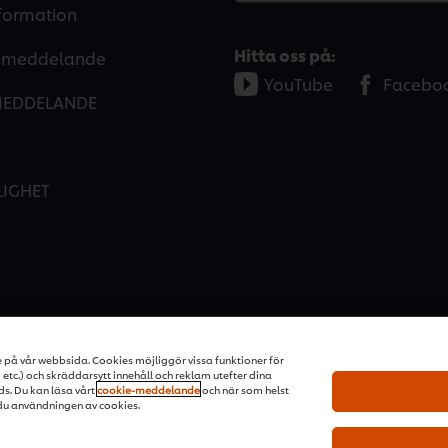
nformation
Hitta oss på:
tsmeddelande
YouTube
Facebo
MEDDELANDE
LIGHET
ons | All rights reserved
e på vår webbsida. Cookies möjliggör vissa funktioner för
tc.) och skräddarsytt innehåll och reklam utefter dina
ds. Du kan läsa vårt
cookie-meddelande
och när som helst
du användningen av cookies.