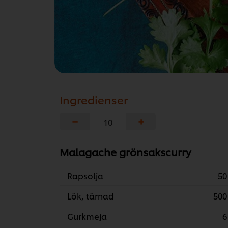
Ingredienser
−
+
Malagache grönsakscurry
Rapsolja
50
Lök, tärnad
500
Gurkmeja
6