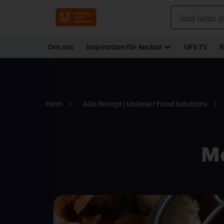
Vad letar d
Om oss
Inspiration för kockar
UFS TV
R
Hem
Alla Recept | Unilever Food Solutions
M