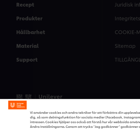
Recept
Juridisk i
Produkter
Integrite
Hållbarhet
COOKIE-
Material
Sitemap
Support
TILLGÄNG
© 2026 Unilever Food Soluti
Vi använder cookies och andra tekniker för att förbättra din upplevels
dig, så som delningsfunktion för sociala medier (Facebook, Instagram e
intressen. Cookies hjälper oss också att förstå hur vår webbsida använ
Ändra Inställningarna. Genom att trycka ”Jag godkänner” godkänner 