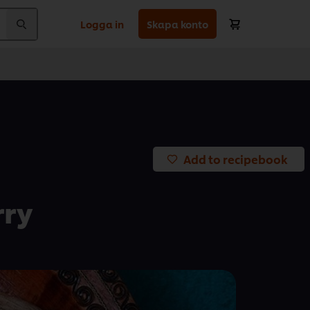
Logga in
Skapa konto
Add to recipebook
ry