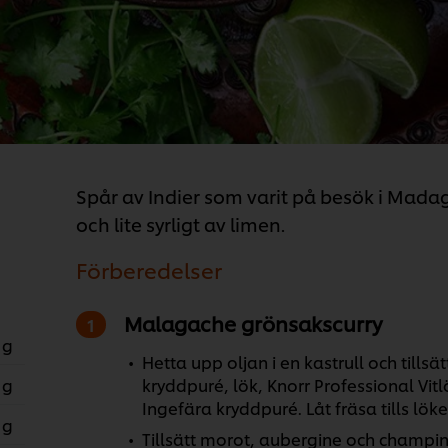
Spår av Indier som varit på besök i Madaga
och lite syrligt av limen.
Förberedelser
Malagache grönsakscurry
 g
Hetta upp oljan i en kastrull och tills
 g
kryddpuré, lök, Knorr Professional Vit
Ingefära kryddpuré. Låt fräsa tills lö
 g
Tillsätt morot, aubergine och champinj