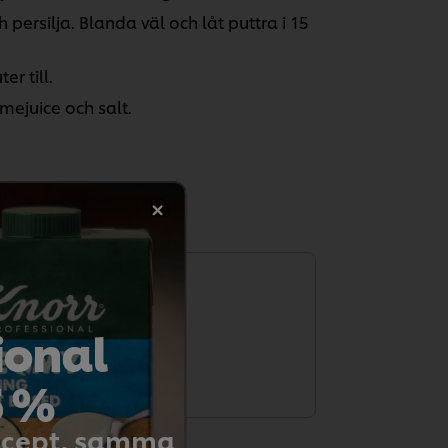
h persilja. Blanda väl och låt puttra i 15
er till.
mejuice och salt.
t betygsätta.
ional
etyg
5 %
recept, samma