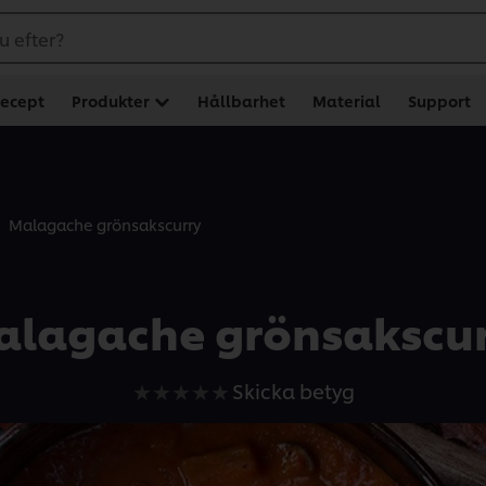
u efter?
ecept
Produkter
Hållbarhet
Material
Support
Malagache grönsakscurry
alagache grönsakscur
Inga
Skicka betyg
betyg
har
skickats