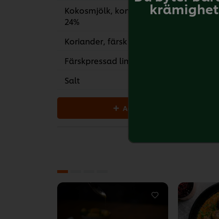
krämighet 
Kokosmjölk, konserverad
24%
Koriander, färsk hackad
50
Färskpressad limejuice
40 
Salt
3
Add all to cart