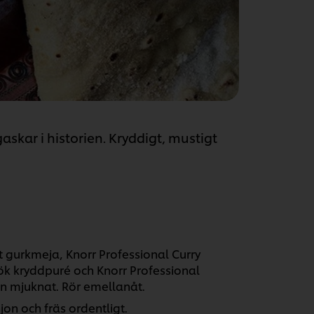
skar i historien. Kryddigt, mustigt
ätt gurkmeja, Knorr Professional Curry
lök kryddpuré och Knorr Professional
ken mjuknat. Rör emellanåt.
on och fräs ordentligt.