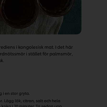
ediens i kongolesisk mat. I det här
dnötssmör i stället för palmsmör,
k.
i en stor gryta.
. Lägg lök, citron, salt och hela
 koka i 20 minuter. Ta sedan upp