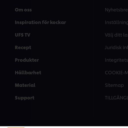
Om oss
Nyhetsbre
Inspiration för kockar
Inställnin
UFS TV
Välj ditt l
Recept
Juridisk i
Produkter
Integrite
Hållbarhet
COOKIE-
Material
Sitemap
Support
TILLGÄNG