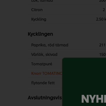
Citron
2 
Kyckling
2.50 
Kycklingen
Paprika, röd tärnad
211
Vårlök, skivad
150
Tomatpuré
200
Knorr TOMATINO 4 x 3 kg
800
flytande fett
45
NYHE
Avslutningsvis