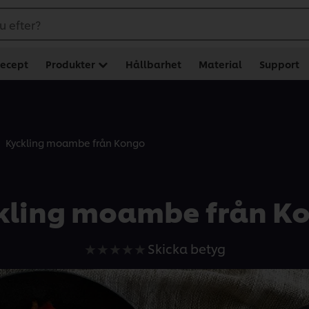
u efter?
ecept
Produkter
Hållbarhet
Material
Support
Kyckling moambe från Kongo
kling moambe från K
Inga
Skicka betyg
betyg
har
skickats