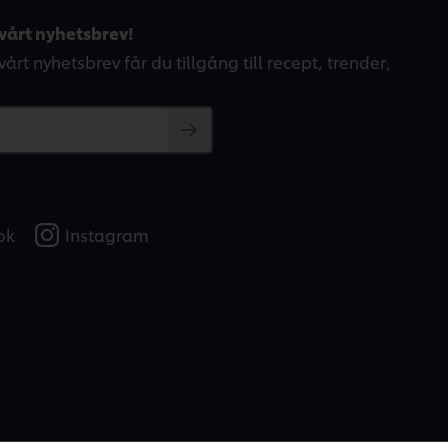
vårt nyhetsbrev!
årt nyhetsbrev får du tillgång till recept, trender,
ok
Instagram