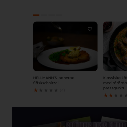
HELLMANN’S-panerad
Klassiska kö
fläskschnitzel
med rårörda
Det
pressgurka
(4)
genomsnittliga
Det
betyget
genomsnitt
för
betyget
denna
för
HELLMANN’S-
denna
panerad
Klassiska
fläskschnitzel
köttbullar