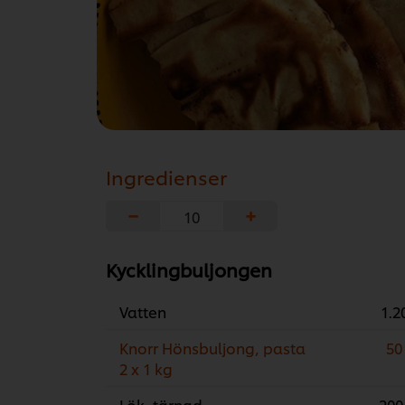
Ingredienser
−
+
Kycklingbuljongen
Vatten
1.20
Knorr Hönsbuljong, pasta
50
2 x 1 kg
Lök, tärnad
200