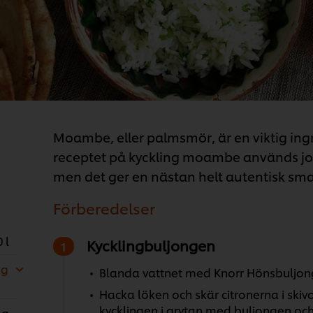
Moambe, eller palmsmör, är en viktig ingr
receptet på kyckling moambe används jor
men det ger en nästan helt autentisk sma
Förberedelser
 l
Kycklingbuljongen
 g
Blanda vattnet med Knorr Hönsbuljong 
Hacka löken och skär citronerna i skivor
kycklingen i grytan med buljongen och
 g