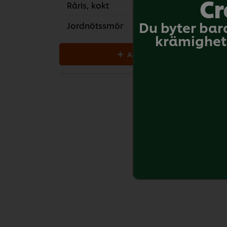
Cr
Råris, kokt
400
Du byter bar
Jordnötssmör
300
krämighet 
Add all to cart