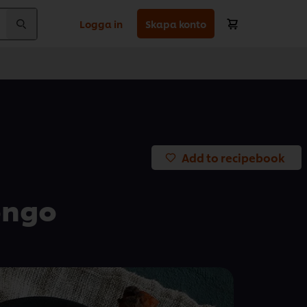
Logga in
Skapa konto
Add to recipebook
ongo