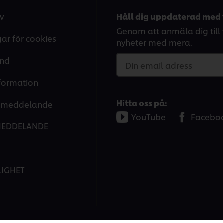
v
Håll dig uppdaterad med 
Genom att anmäla dig till v
gar för cookies
nyheter med mera.
and
Din email adress
nformation
Hitta oss på:
tsmeddelande
YouTube
Facebo
MEDDELANDE
LIGHET