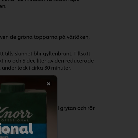
en.
även de gröna topparna på vårlöken,
 tills skinnet blir gyllenbrunt. Tillsätt
ino och 5 deciliter av den reducerade
under lock i cirka 30 minuter.
örpackningen.
na ochjordnötssmöret i grytan och rör
ional