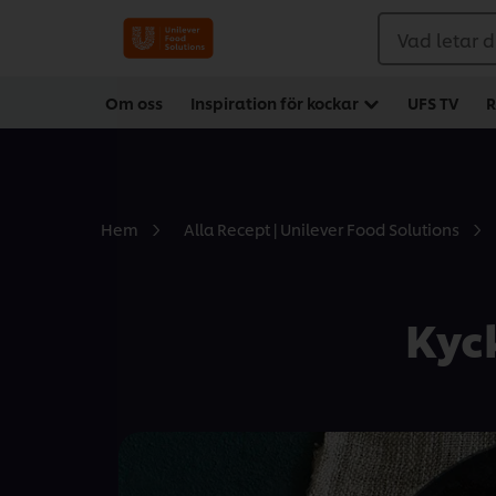
Vad letar d
Om oss
Inspiration för kockar
UFS TV
R
Hem
Alla Recept | Unilever Food Solutions
Kyc