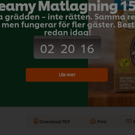
eamy Matlagning 1
 g
Fågel
Huvudrätt
Afrika
ATW
a grädden – inte rätten. Samma 
 g
men fungerar för fler gäster. Bestä
redan idag!
02
16
20
Bli den första at
Skicka b
Läs mer
Download PDF
Print