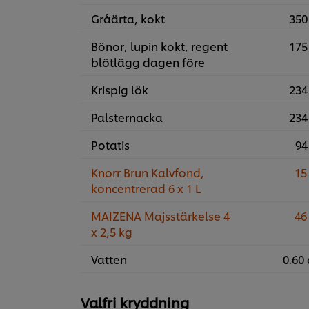
Gråärta, kokt
350
Bönor, lupin kokt, regent
175
blötlägg dagen före
Krispig lök
234
Palsternacka
234
Potatis
94
Knorr Brun Kalvfond,
15
koncentrerad 6 x 1 L
MAIZENA Majsstärkelse 4
46
x 2,5 kg
Vatten
0.60 
Valfri kryddning