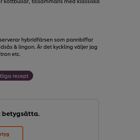
r köttbullar, tillsammans med klassiska
serverar hybridfärsen som pannbiffar
sås & lingon. Är det kyckling väljer jag
tron etc.
tliga recept
t betygsätta.
etyg