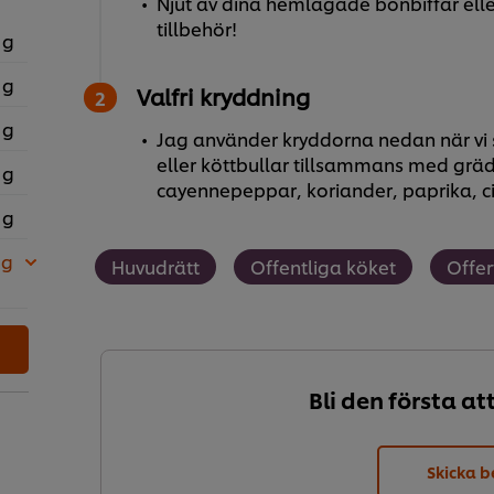
Njut av dina hemlagade bönbiffar elle
tillbehör!
 g
 g
Valfri kryddning
 g
Jag använder kryddorna nedan när vi 
eller köttbullar tillsammans med grädd
 g
cayennepeppar, koriander, paprika, ci
 g
 g
Huvudrätt
Offentliga köket
Offer
Bli den första at
Skicka b