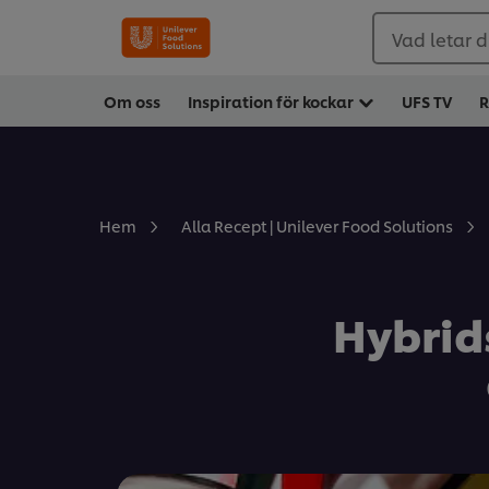
Vad letar d
Om oss
Inspiration för kockar
UFS TV
R
Hem
Alla Recept | Unilever Food Solutions
Hybrid