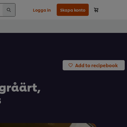
Logga in
Skapa konto
Add to recipebook
gråärt,
s