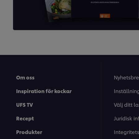
betyg.
Om oss
Nyhetsbre
Inspiration för kockar
Inställnin
UFS TV
Välj ditt l
Recept
Juridisk i
Produkter
Integrite