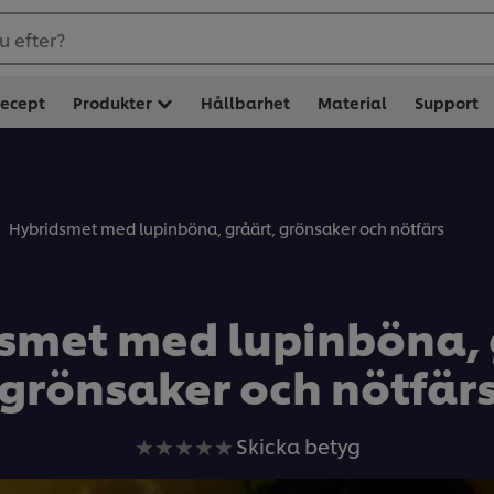
u efter?
ecept
Produkter
Hållbarhet
Material
Support
Hybridsmet med lupinböna, gråärt, grönsaker och nötfärs
smet med lupinböna, 
grönsaker och nötfär
Inga
Skicka betyg
betyg