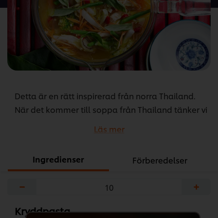
recipe
Detta är en rätt inspirerad från norra Thailand.
När det kommer till soppa från Thailand tänker vi
ofta att den ska vara kryddad med kokosmjölk,
Läs mer
men den här soppan är helt utan kokos. Trots det
är det mycket thaikänsla i den här härliga rätten.
Ingredienser
Förberedelser
...
−
+
Kryddpasta