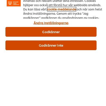
innehåll och reklam utefter dina intressen. Cookies
hjälper oss också att förstå hur vår webbsida används.
Download PDF
Email
Du kan läsa vårt
cookie-meddelande
och när som helst
Ändra Inställningarna. Genom att trycka ”Jag
godkänner” godkänner du användningen av cookies.
Ändra Inställningarna
Populära recept
(14)
Godkänner
Godkänner inte
HELLMANN’S-
Klassiska
Toast
panerad
köttbullar i
Det
fläskschnitzel
gräddsås med
genom
rårörda lingon och
Det
betyg
(4)
pressgurka
genomsnittliga
för