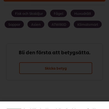
Fisk och Skaldjur
Fågel
Huvudrätt
Soppor
Asien
ATWI80D
Klimatsmart
Bli den första att betygsätta.
Skicka betyg
Vi använder cookies och andra tekniker för att förbättra
din upplevelse på vår webbsida. Cookies möjliggör vissa
funktioner för dig, så som delningsfunktion för sociala
medier (Facebook, Instagram etc.) och skräddarsytt