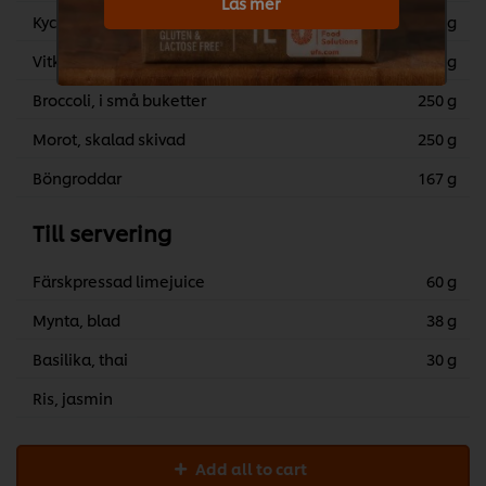
Läs mer
Kycklingkött, strimlat
750 g
Vitkål, strimlad
300 g
Broccoli, i små buketter
250 g
Morot, skalad skivad
250 g
Böngroddar
167 g
Till servering
Färskpressad limejuice
60 g
Mynta, blad
38 g
Basilika, thai
30 g
Ris, jasmin
Add all to cart