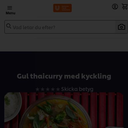
Menu
Vad letar du efter?
Add to recipebook
Gul thaicurry med kyckling
Inga
Skicka betyg
betyg
har
skickats
för
denna