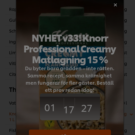
Rapsolja
40 g
Gul currypasta
35 g
Schalottenlök, strimlad
120 g
NYHET v33! Knorr
Ingefära, färsk strimlad
30 g
Professional Creamy
Limeblad
3 st
Matlagning 15 %
Vitlök, skivad
20 g
Du byter bara grädden – inte rätten.
Citrongräs, fint hackad
2 st
Samma recept, samma krämighet
men fungerar för fler gäster. Beställ
Thaicurry med kyckling
ett prov redan idag!
Vatten
2.50 l
01
27
17
Knorr Kycklingfond, koncentrerad 6 x
75 g
1 L
Fisksås (Asiatisk)
20 g