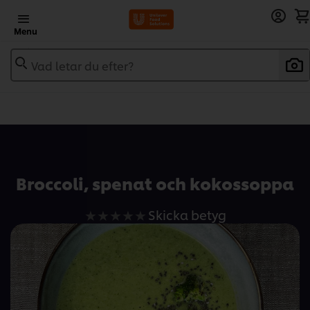
Menu
Vad letar du efter?
Add to recipebook
Broccoli, spenat och kokossoppa
Inga
Skicka betyg
betyg
har
skickats
för
denna