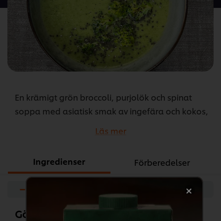
recipe
En krämigt grön broccoli, purjolök och spinat
soppa med asiatisk smak av ingefära och kokos,
serveras här med chiafrön och rostade broccoli
Läs mer
bucketer.
...
Ingredienser
Förberedelser
−
+
Gör så här