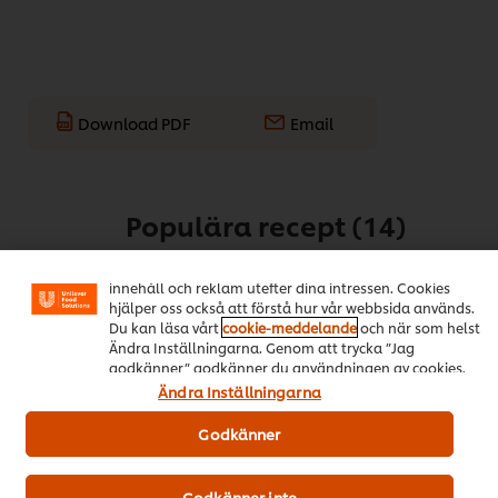
Download PDF
Email
Vi använder cookies och andra tekniker för att förbättra
Populära recept
(14)
din upplevelse på vår webbsida. Cookies möjliggör vissa
funktioner för dig, så som delningsfunktion för sociala
medier (Facebook, Instagram etc.) och skräddarsytt
innehåll och reklam utefter dina intressen. Cookies
hjälper oss också att förstå hur vår webbsida används.
Du kan läsa vårt
cookie-meddelande
och när som helst
Ändra Inställningarna. Genom att trycka ”Jag
godkänner” godkänner du användningen av cookies.
Ändra Inställningarna
Godkänner
HELLMANN’S-
Klassiska
Toast
Godkänner inte