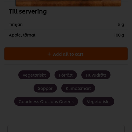
Till servering
Timjan
5 g
Äpple, tärnat
100 g
Add all to cart
Vegetariskt
Förrätt
Huvudrätt
Soppor
Klimatsmart
Goodness Gracious Greens
Vegetariskt