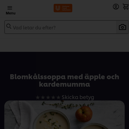
Menu
Vad letar du efter?
Add to recipebook
Blomkålssoppa med äpple och
kardemumma
Inga
Skicka betyg
betyg
har
skickats
för