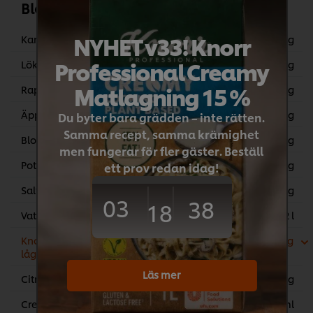
Blomkålsoppan
NYHET v33! Knorr
Kardemumma
3 g
Professional Creamy
Lök, tärnad
200 g
Matlagning 15 %
Rapsolja
60 g
Äpple utan skal
300 g
Du byter bara grädden – inte rätten.
Samma recept, samma krämighet
Blomkål, i buketter
1 kg
men fungerar för fler gäster. Beställ
Potatis, skalad
429 g
ett prov redan idag!
Salt
25 g
03
38
18
Vatten
2 l
Knorr Ekologisk Grönsaksbuljong
16 g
lågsalt, pulver 6 x 1,1 kg
Läs mer
Citronjuice
15 g
Cream 35% (whipping, etc.)
250 ml