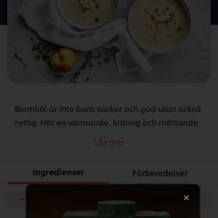
denna
recipe
Blomkål är inte bara vacker och god utan också
nyttig. Här en värmande, krämig och mättande
soppa med doft av Orienten. Blomkål är C-
Läs mer
vitaminrik och dess gröna späda blad har mycket
smak och går också utmärkt att använda.
Ingredienser
Förberedelser
...
−
+