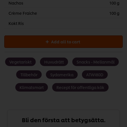
Nachos
100 g
Crème Fraiche
100 g
Kokt Ris
Add all to cart
Vegetariskt
Huvudrätt
Snacks - Mellanmål
Tillbehör
Sydamerika
ATWI80D
Klimatsmart
Recept för offentliga kök
Bli den första att betygsätta.
Vi använder cookies och andra tekniker för att förbättra