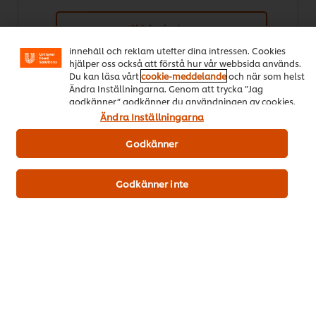
din upplevelse på vår webbsida. Cookies möjliggör vissa
funktioner för dig, så som delningsfunktion för sociala
Skicka betyg
medier (Facebook, Instagram etc.) och skräddarsytt
innehåll och reklam utefter dina intressen. Cookies
hjälper oss också att förstå hur vår webbsida används.
Du kan läsa vårt
cookie-meddelande
och när som helst
Ändra Inställningarna. Genom att trycka ”Jag
godkänner” godkänner du användningen av cookies.
Ändra Inställningarna
Godkänner
Download PDF
Email
Godkänner inte
Populära recept
(14)