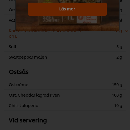
Läs mer
Oregano, torkad
6 g
Vatten
150 ml
Knorr Grönsaksfond, koncentrerad 6
70 g
x 1 L
Salt
5 g
Svartpeppar malen
2 g
Ostsås
Ostcréme
150 g
Ost, Cheddar lagrad riven
100 g
Chili, Jalapeno
10 g
Vid servering