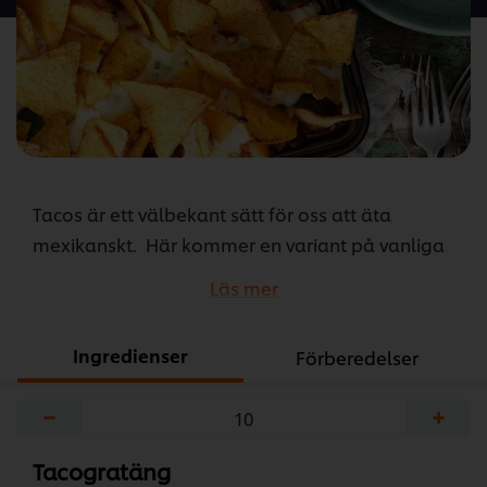
recipe
Tacos är ett välbekant sätt för oss att äta
mexikanskt. Här kommer en variant på vanliga
tacos, en allt i ett variant i form av en vegetarisk
Läs mer
gratäng. Guacamole och salsa casera kommer
ursprungligen från det Mexikanska köket och
Ingredienser
Förberedelser
båda är ett vanligt tillbehör till exempelvis tacos
och burritos.
−
+
...
Tacogratäng