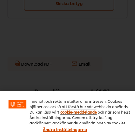
Skicka betyg
Download PDF
Email
Vi använder cookies och andra tekniker för att förbättra
din upplevelse på vår webbsida. Cookies möjliggör vissa
Populära recept
(10)
funktioner för dig, så som delningsfunktion för sociala
medier (Facebook, Instagram etc.) och skräddarsytt
innehåll och reklam utefter dina intressen. Cookies
hjälper oss också att förstå hur vår webbsida används.
Du kan läsa vårt
cookie-meddelande
och när som helst
Ändra Inställningarna. Genom att trycka ”Jag
godkänner” godkänner du användningen av cookies.
Ändra Inställningarna