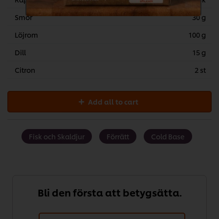
Smör
30 g
Löjrom
100 g
Dill
15 g
Citron
2 st
Add all to cart
Fisk och Skaldjur
Förrätt
Cold Base
Bli den första att betygsätta.