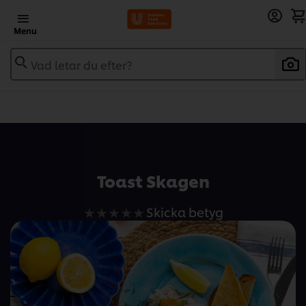
Menu
Vad letar du efter?
Add to recipebook
Toast Skagen
Inga
Skicka betyg
betyg
har
skickats
för
denna