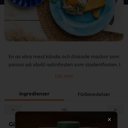
recipe
En av våra mest kända och älskade mackor som
passar på såväl nyårsfesten som studentfesten. I
den här varianten har vi adderat lite Knorr Cold
Läs mer
Base Stärkelse/Redning för att hålla konsistens
och maxa volym och smak.
Ingredienser
Förberedelser
...
−
+
Gör så här