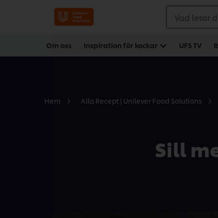
Vad letar d
Om oss
Inspiration för kockar
UFS TV
R
Hem
Alla Recept | Unilever Food Solutions
Sill m