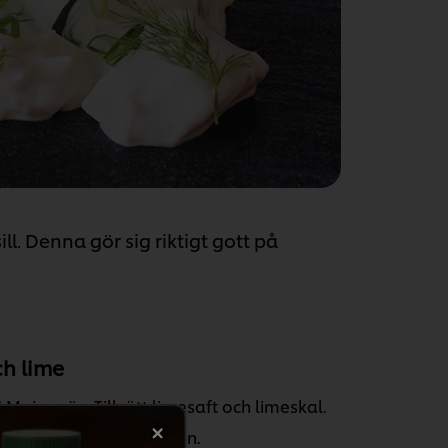
ll. Denna gör sig riktigt gott på
ch lime
ajonnäs. Tillsätt limesaft och limeskal.
an ner dem i blandningen.