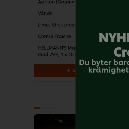
Äpplen (Granny Smith)
150
Vårlök
30
Lime, färsk pressad
60
NYHE
Crème Fraiche
100
Cr
HELLMANN'S Majonnäs
100
Real 79%, 1 x 10 kg
Du byter bar
krämighet 
Add all to cart