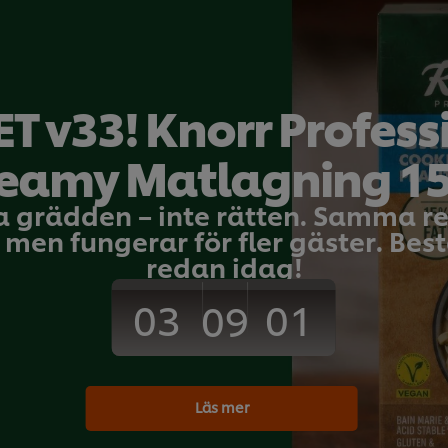
 g
Skär sillen i lämpliga bitar och vänd n
 g
 g
Fisk och Skaldjur
Förrätt
T v33! Knorr Profess
 g
eamy Matlagning 1
 g
a grädden – inte rätten. Samma 
Bli den första at
men fungerar för fler gäster. Bestä
redan idag!
Skicka b
03
01
09
Läs mer