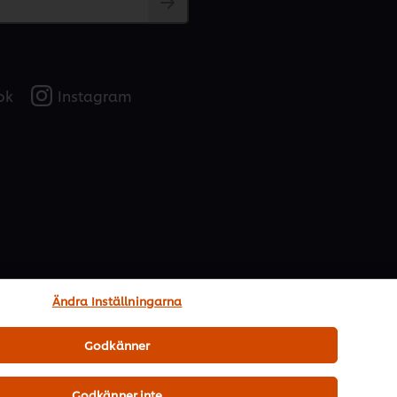
vårt nyhetsbrev!
årt nyhetsbrev får du tillgång till recept, trender,
ok
Instagram
Ändra Inställningarna
Godkänner
Godkänner inte