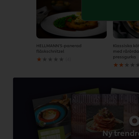
HELLMANN’S-panerad
Klassiska kö
fläskschnitzel
med rårörda
Det
pressgurka
(4)
genomsnittliga
Det
betyget
genomsnitt
för
betyget
denna
för