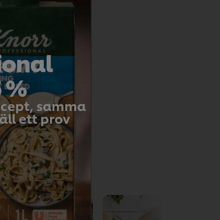
er den i blandningen.
ional
5 %
recept, samma
t betygsätta.
ll ett prov
etyg