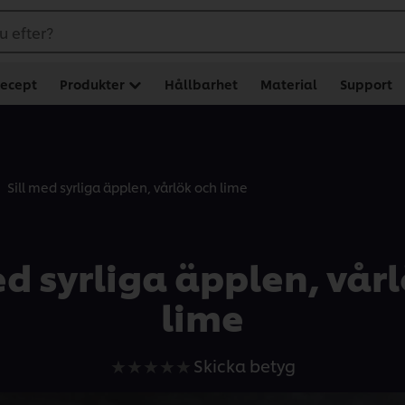
u efter?
ecept
Produkter
Hållbarhet
Material
Support
Sill med syrliga äpplen, vårlök och lime
ed syrliga äpplen, vår
lime
Inga
Skicka betyg
betyg