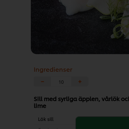
Ingredienser
−
+
Sill med syrliga äpplen, vårlök oc
lime
Lök sill
500