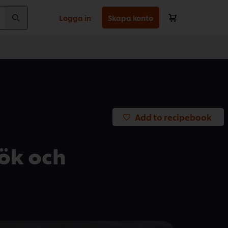
Logga in
Skapa konto
Add to recipebook
lök och