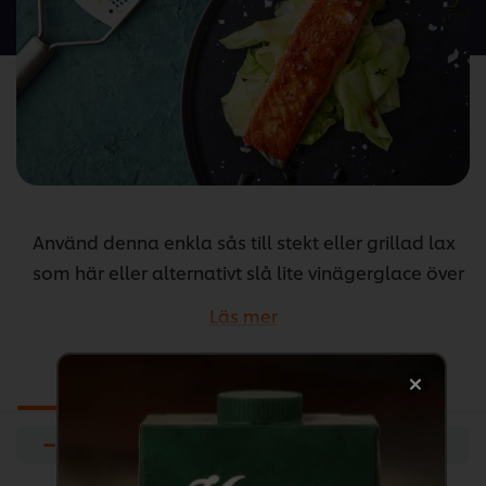
denna
recipe
Använd denna enkla sås till stekt eller grillad lax
som här eller alternativt slå lite vinägerglace över
vaniljglass med jordgubbar. MAILLES
Läs mer
Sherryvinäger är lagrad på ekfat.
...
Ingredienser
Förberedelser
−
+