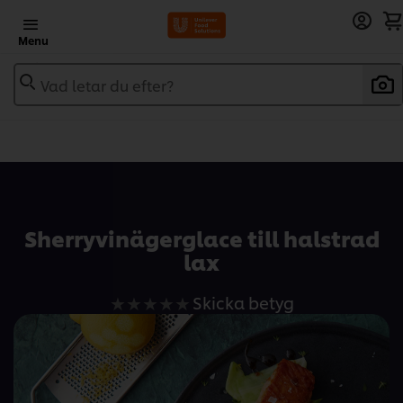
Menu
Vad letar du efter?
Add to recipebook
Sherryvinägerglace till halstrad
lax
Inga
Skicka betyg
betyg
har
skickats
för