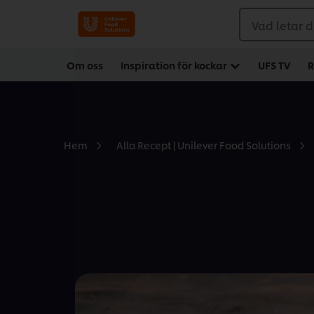
Vad letar d
Om oss
Inspiration för kockar
UFS TV
R
Hem
Alla Recept | Unilever Food Solutions