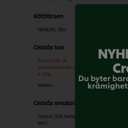
Köttfärsen
Nötkött, färs
1.50 
Ostsås bas
NYHE
Knorr Kall- &
100
Cr
varmsvällande stärkelse 2
x 2 kg
Du byter bar
krämighet 
Vatten
Ostsås smaksättning
Cream 35% (whipping,
300 
etc.)