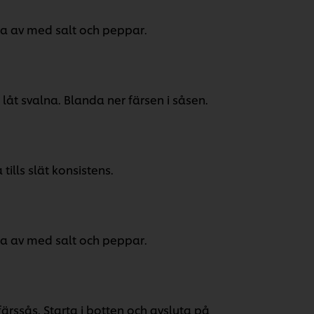
ka av med salt och peppar.
 låt svalna. Blanda ner färsen i såsen.
ills slät konsistens.
ka av med salt och peppar.
ärssås. Starta i botten och avsluta på