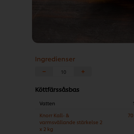
Ingredienser
−
+
Köttfärssåsbas
Vatten
Knorr Kall- &
70
varmsvällande stärkelse 2
x 2 kg