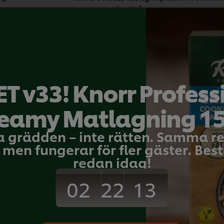
toppenmed ostsås.
Baka av i ugn 160 grader i 40 minuter.
kg
Nötkött
Huvudrätt
Cold Base
T v33! Knorr Profess
 g
eamy Matlagning 1
Bli den första at
a grädden – inte rätten. Samma 
men fungerar för fler gäster. Bestä
1 l
Skicka b
redan idag!
02
13
22
ml