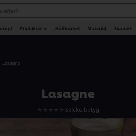
u efter?
ecept
Produkter
Hållbarhet
Material
Support
Lasagne
Lasagne
Inga
Skicka betyg
betyg
har
skickats