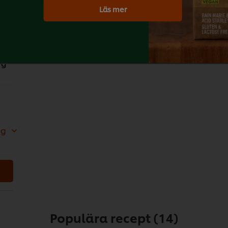
Läs mer
 g
Download PDF
Print
 g
 g
 g
Populära recept
(14)