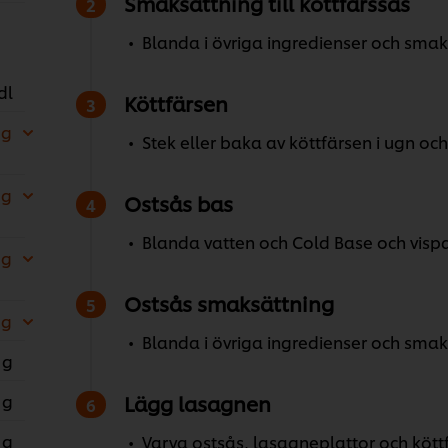
Smaksättning till köttfärssås
Blanda i övriga ingredienser och sma
dl
Köttfärsen
 g
Stek eller baka av köttfärsen i ugn och
 g
Ostsås bas
Blanda vatten och Cold Base och vispa t
 g
Ostsås smaksättning
 g
Blanda i övriga ingredienser och sma
 g
 g
Lägg lasagnen
 g
Varva ostsås, lasagneplattor och köttf