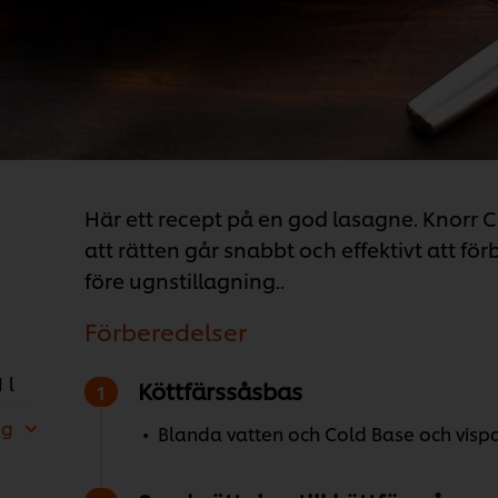
Här ett recept på en god lasagne. Knorr C
att rätten går snabbt och effektivt att f
före ugnstillagning..
Förberedelser
1 l
Köttfärssåsbas
 g
Blanda vatten och Cold Base och vispa t