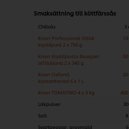
Smaksättning till köttfärssås
Chilisås
3 
Knorr Professional Vitlök
10
kryddpuré 2 x 750 g
Knorr Kryddpasta Bouquet
50
all'Italiana 2 x 340 g
Knorr Oxfond,
20
koncentrerad 6 x 1 L
Knorr TOMATINO 4 x 3 kg
400
Lökpulver
30
Salt
8
Svartpeppar, grovmald
6