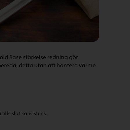
old Base stärkelse redning gör
örbereda, detta utan att hantera värme
ills slät konsistens.