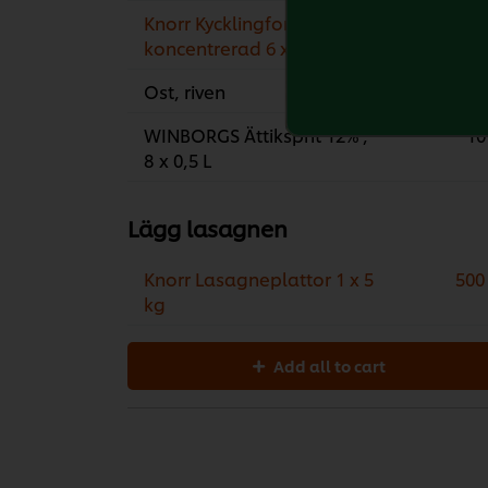
Knorr Kycklingfond,
40
koncentrerad 6 x 1 L
Ost, riven
140
WINBORGS Ättiksprit 12% ,
10
8 x 0,5 L
Lägg lasagnen
Knorr Lasagneplattor 1 x 5
500
kg
Add all to cart