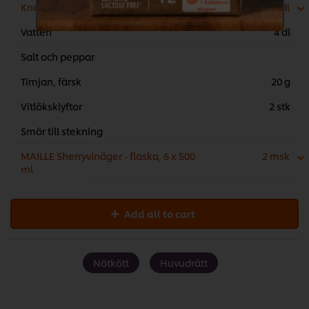
Knorr Oxfond, koncentrerad 6 x 1 L
1 dl
Vatten
4 dl
Salt och peppar
Timjan, färsk
20 g
Vitlöksklyftor
2 stk
Smör till stekning
MAILLE Sherryvinäger - flaska, 6 x 500
2 msk
ml
Add all to cart
Nötkött
Huvudrätt