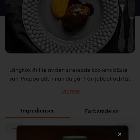
denna
recipe
Långkok är lite av den stressade kockens bäste
vän. Preppa allt innan du går från jobbet och låt
oxkinden bli klar under natten. Enklare än så blir
Läs mer
det faktiskt inte. Servera med en gyllene
pumpapuré.
Ingredienser
Förberedelser
...
−
+