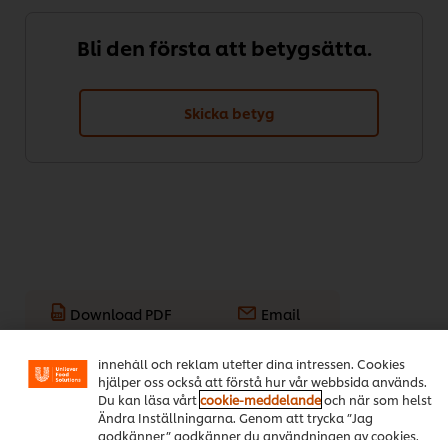
Bli den första att betygsätta.
Skicka betyg
Vi använder cookies och andra tekniker för att förbättra
din upplevelse på vår webbsida. Cookies möjliggör vissa
Download PDF
Email
funktioner för dig, så som delningsfunktion för sociala
medier (Facebook, Instagram etc.) och skräddarsytt
innehåll och reklam utefter dina intressen. Cookies
hjälper oss också att förstå hur vår webbsida används.
Populära recept
(14)
Du kan läsa vårt
cookie-meddelande
och när som helst
Ändra Inställningarna. Genom att trycka ”Jag
godkänner” godkänner du användningen av cookies.