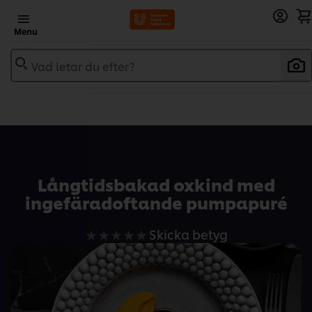
Menu
Vad letar du efter?
Add to recipebook
Långtidsbakad oxkind med
ingefäradoftande pumpapuré
Inga
Skicka betyg
betyg
har
skickats
för