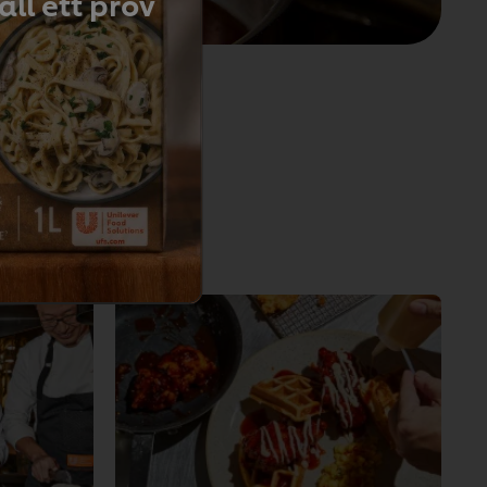
ll ett prov
inkluderar: