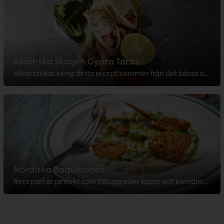
Asiatiska Skagen Gyoza Tacos
Mina tankar kring detta recept kommer från det bästa av två världar. En klassisk rätt från Sverige kombinerad med de bästa smak...
Nordiska Boquerones
Receptet är perfekt som tilltugg eller tapas och kombinerar traditionella smaker med en modern twist. Servera med ett glas kylt...