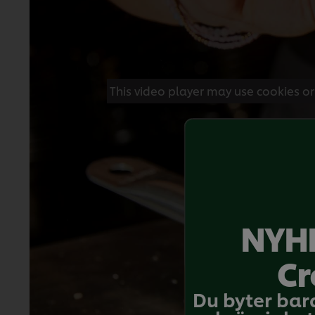
This video player may use cookies or
Det är dag
NYHE
Cr
Du byter bar