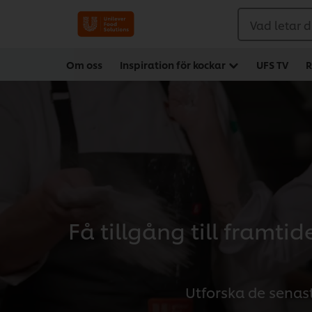
Vad letar d
Om oss
Inspiration för kockar
UFS TV
R
Få tillgång till framt
Utforska de senas