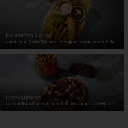
Indiska fish & chips
Kombinera frasig fisk med hemgjord Korma remoulade, färsk indisk pressgurka, tandoorikryddade pommes frites och citron för en r...
Hjortcarpaccio
I de nordiska länderna har råbiff och carpaccio blivit trendigt de senaste åren. Eftersom jag älskar smaken av viltkött, valde ...