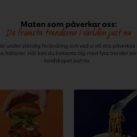
Maten som påverkar oss:
De främsta trenderna i världen just nu
 är under ständig förändring och vad vi vill äta påverkas
a faktorer. Här kan du bekanta dig med fyra trender so
landskapet just nu.