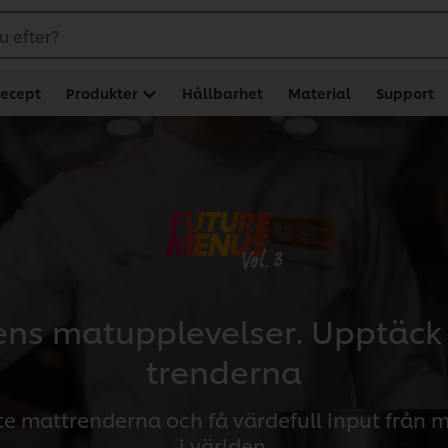
u efter?
ecept
Produkter
Hållbarhet
Material
Support
idens matupplevelser. Upptäck
trenderna
te mattrenderna och få värdefull input från m
i världen.