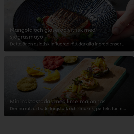
Mangold och glaserad vitfisk med
sjögräsmayo
Detta är en asiatisk influerad rätt där alla ingredienser passar perfekt tillsammans. Här kan du byta ut den picklade fänkålen ...
Mini räktostadas med lime-majonnäs
Denna rätt är både färgstark och smakrik, perfekt för fester och mingel, eller som en fräsch lunch eller middag på sommaren.