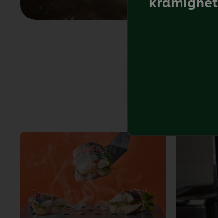
krämighet 
Future Men