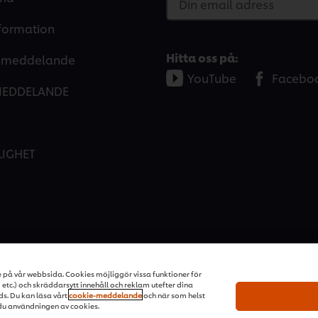
Din email adress
nformation
Hitta oss på:
tsmeddelande
YouTube
Facebo
MEDDELANDE
LIGHET
ons | All rights reserved
e på vår webbsida. Cookies möjliggör vissa funktioner för
tc.) och skräddarsytt innehåll och reklam utefter dina
ds. Du kan läsa vårt
cookie-meddelande
och när som helst
du användningen av cookies.