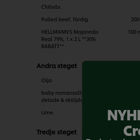
Chilisås
Pulled beef, färdig
200
HELLMANN'S Majonnäs
100 
Real 79%, 1 x 2 L **30%
RABATT**
Andra steget
Olja
2 m
baby romansallad,
4 s
delade & sköljda
NYHE
Lime
1 
Cr
Tredje steget