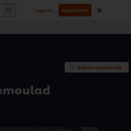
Logga in
Skapa konto
Add to recipebook
remoulad