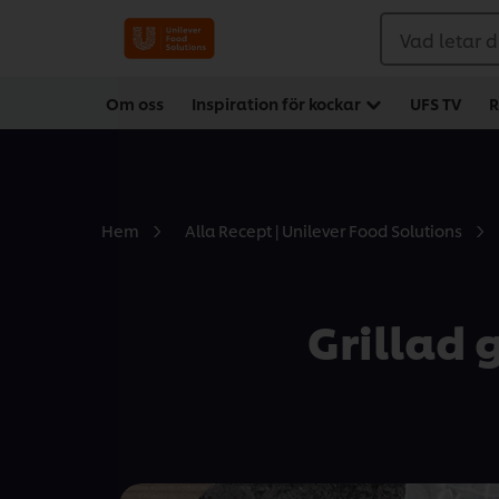
Vad letar d
Om oss
Inspiration för kockar
UFS TV
R
Hem
Alla Recept | Unilever Food Solutions
Grillad