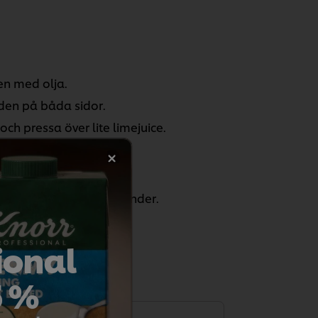
en med olja.
aden på båda sidor.
ch pressa över lite limejuice.
n och toppa med Koriander.
ional
5 %