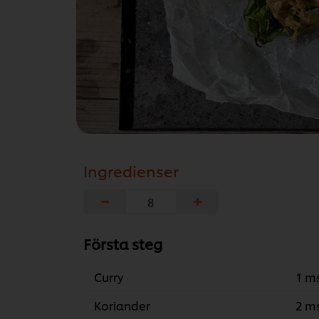
Ingredienser
−
+
Första steg
Curry
1 m
Koriander
2 m