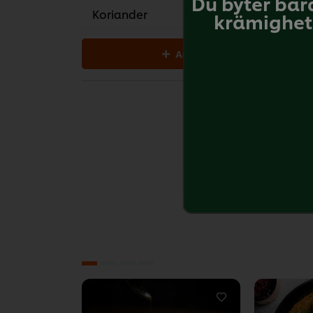
Du byter bar
Koriander
krämighet 
Add all to cart