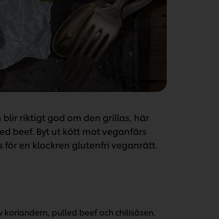
blir riktigt god om den grillas, här
d beef. Byt ut kött mot veganfärs
ör en klockren glutenfri veganrätt.
v koriandern, pulled beef och chilisåsen.