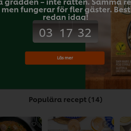
a grädden – inte rätten. Samma 
Bli den första at
men fungerar för fler gäster. Bestä
redan idag!
Skicka b
03
32
17
Läs mer
Download PDF
Print
Populära recept
(14)