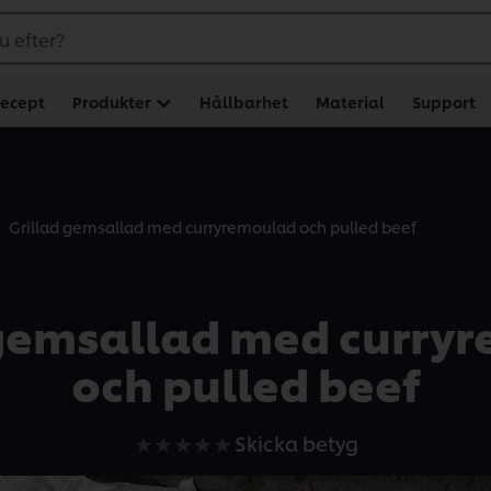
u efter?
ecept
Produkter
Hållbarhet
Material
Support
Grillad gemsallad med curryremoulad och pulled beef
 gemsallad med curry
och pulled beef
Inga
Skicka betyg
betyg