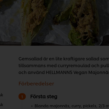
Gemsallad är en lite kraftigare sallad som 
tillsammans med curryremoulad och pulle
och använd HELLMANN`S Vegan Majonnäs f
Förberedelser
sk
Första steg
sk
Blanda majonnäs, curry, pickels, 2/3 a