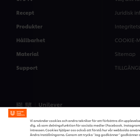
Recept
Juridisk i
Produkter
Integrite
Hållbarhet
COOKIE-
Material
Sitemap
Support
TILLGÄNG
© 2026 Unilever Food Soluti
Vi använder cookies och andra tekniker för att förbättra din upplevels
dig, så som delningsfunktion för sociala medier (Facebook, Instagram e
intressen. Cookies hjälper oss också att förstå hur vår webbsida använ
Ändra Inställningarna. Genom att trycka ”Jag godkänner” godkänner 