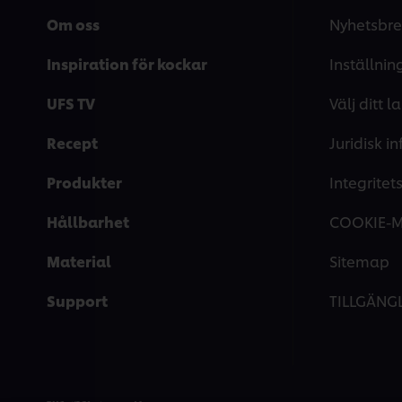
Om oss
Nyhetsbre
Inspiration för kockar
Inställnin
UFS TV
Välj ditt l
Recept
Juridisk i
Produkter
Integrite
Hållbarhet
COOKIE-
Material
Sitemap
Support
TILLGÄNG