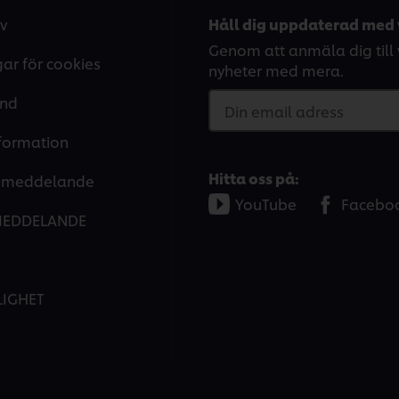
v
Håll dig uppdaterad med 
Genom att anmäla dig till v
gar för cookies
nyheter med mera.
and
Din email adress
nformation
Hitta oss på:
tsmeddelande
YouTube
Facebo
MEDDELANDE
LIGHET