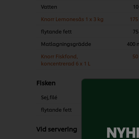
Vatten
10
Knorr Lemonesås 1 x 3 kg
175
flytande fett
75
Matlagningsgrädde
400 
Knorr Fiskfond,
50
koncentrerad 6 x 1 L
Fisken
Sej,filé
1.25 
flytande fett
10
NYHE
Vid servering