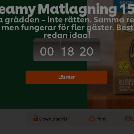
eamy Matlagning 1
 g
Recept för offentliga kök
 g
a grädden – inte rätten. Samma 
men fungerar för fler gäster. Bestä
kg
redan idag!
Bli den första at
00
19
18
Skicka b
Läs mer
Download PDF
Print