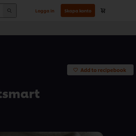
Logga in
Skapa konto
Add to recipebook
atsmart