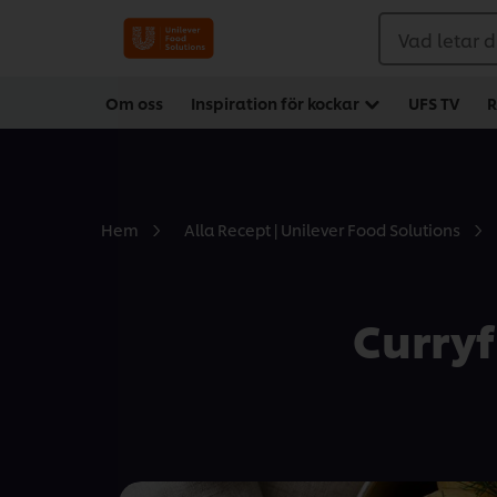
Vad letar d
Om oss
Inspiration för kockar
UFS TV
R
Hem
Alla Recept | Unilever Food Solutions
Curryf