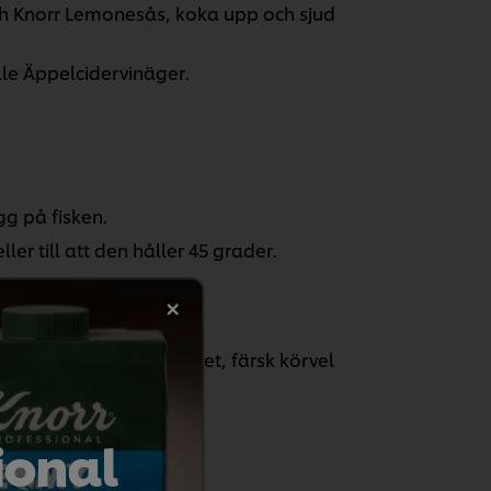
ch Knorr Lemonesås, koka upp och sjud
le Äppelcidervinäger.
g på fisken.
ler till att den håller 45 grader.
Toppa med strimlat äpplet, färsk körvel
ional
atsmart