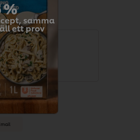
5 %
recept, samma
ll ett prov
t betygsätta.
etyg
Email