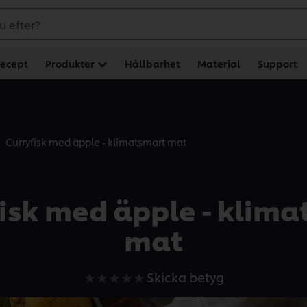
u efter?
ecept
Produkter
Hållbarhet
Material
Support
Curryfisk med äpple - klimatsmart mat
isk med äpple - klim
mat
Inga
Skicka betyg
betyg