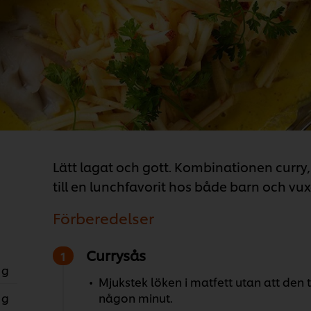
Lätt lagat och gott. Kombinationen curry, 
till en lunchfavorit hos både barn och vux
Förberedelser
Currysås
 g
Mjukstek löken i matfett utan att den tar
 g
någon minut.