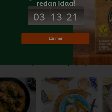
redan idag!
03
21
13
 g
 g
Download PDF
Print
Läs mer
Populära recept
(10)