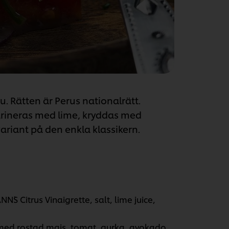
u. Rätten är Perus nationalrätt.
 marineras med lime, kryddas med
 variant på den enkla klassikern.
S Citrus Vinaigrette, salt, lime juice,
med rostad majs, tomat, gurka, avokado,