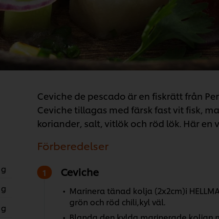
Ceviche de pescado är en fiskrätt från Per
Ceviche tillagas med färsk fast vit fisk,
koriander, salt, vitlök och röd lök. Här en
Förberedelser
 g
Ceviche
 g
Marinera tänad kolja (2x2cm)i HELLMANN`
grön och röd chili,kyl väl.
 g
Blanda den kylda marinerade koljan 