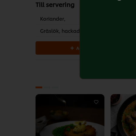
Till servering
Koriander,
12
Gräslök, hackad
10
Add all to cart