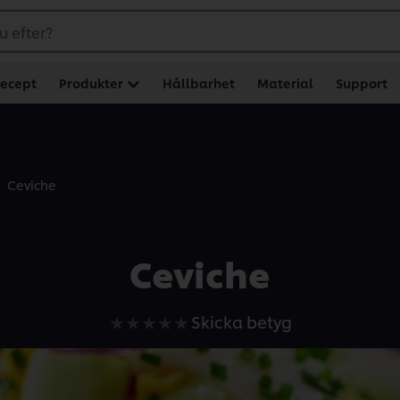
u efter?
ecept
Produkter
Hållbarhet
Material
Support
Ceviche
Ceviche
Inga
Skicka betyg
betyg
har
skickats