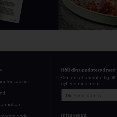
v
Håll dig uppdaterad med 
Genom att anmäla dig till v
gar för cookies
nyheter med mera.
and
Din email adress
nformation
Hitta oss på:
tsmeddelande