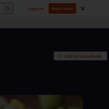
Logga in
Skapa konto
Add to recipebook