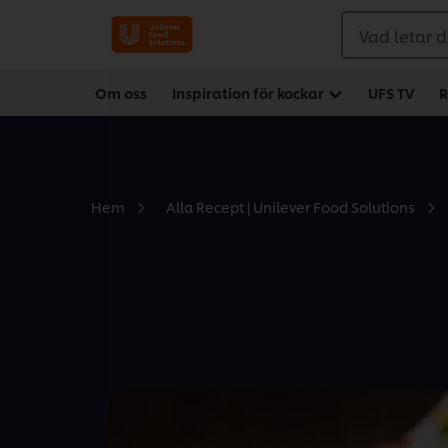
Vad letar d
Om oss
Inspiration för kockar
UFS TV
R
Hem
Alla Recept | Unilever Food Solutions