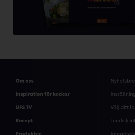
3
betyg.
Om oss
Nyhetsbre
Inspiration för kockar
Inställnin
UFS TV
Välj ditt l
Recept
Juridisk i
Produkter
Integrite