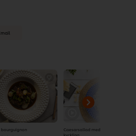
Email
 bourguignon
Caesarsallad med friterad
kyckling