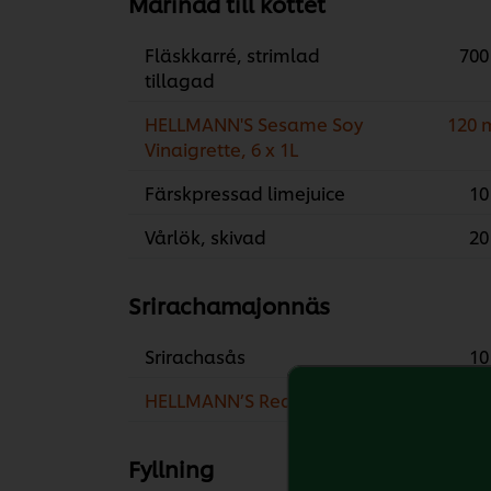
Marinad till köttet
Fläskkarré, strimlad
700
tillagad
HELLMANN'S Sesame Soy
120 
Vinaigrette, 6 x 1L
Färskpressad limejuice
10
Vårlök, skivad
20
Srirachamajonnäs
Srirachasås
10
HELLMANN’S Real
400
Fyllning