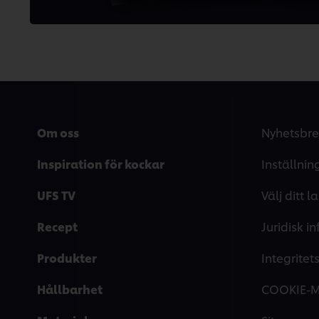
Om oss
Nyhetsbre
Inspiration för kockar
Inställnin
UFS TV
Välj ditt l
Recept
Juridisk i
Produkter
Integrite
Hållbarhet
COOKIE-