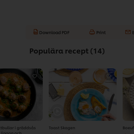
Download PDF
Print
Populära recept
(14)
ttbullar i gräddsås
Toast Skagen
Boeuf
Det
Det
 lingon och