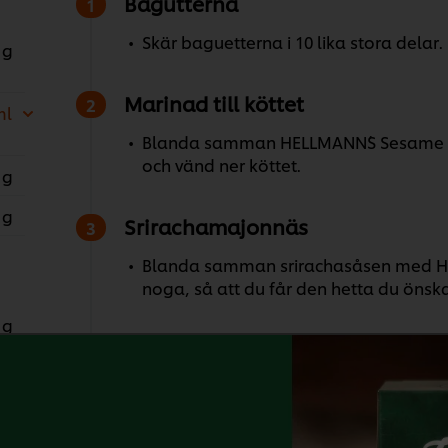
Bagutterna
Skär baguetterna i 10 lika stora delar.
 g
Marinad till köttet
ml
Blanda samman HELLMANN´S Sesame so
och vänd ner köttet.
 g
 g
Srirachamajonnäs
Blanda samman srirachasåsen med H
noga, så att du får den hetta du önska
 g
Fyllning
 g
Dela baguette-bitarna och pensla ma
Lägg på isbergssallad, picklad chili, r