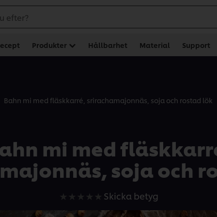
u efter?
ecept
Produkter
Hållbarhet
Material
Support
Bahn mi med fläskkarré, srirachamajonnäs, soja och rostad lök
ahn mi med fläskkarr
majonnäs, soja och r
Inga
Skicka betyg
betyg