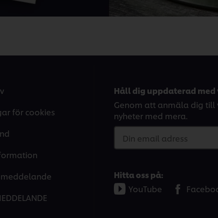
v
Håll dig uppdaterad med 
Genom att anmäla dig till v
gar för cookies
nyheter med mera.
and
Din email adress
nformation
Hitta oss på:
tsmeddelande
YouTube
Facebo
MEDDELANDE