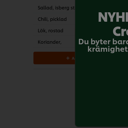
Sallad, isberg strimlad
500
NYHE
Chili, picklad
30
Cr
Lök, rostad
50
Du byter bar
Koriander,
35
krämighet 
Add all to cart