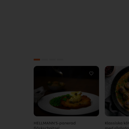
HELLMANN’S-panerad
Klassiska kö
fläskschnitzel
med rårörda