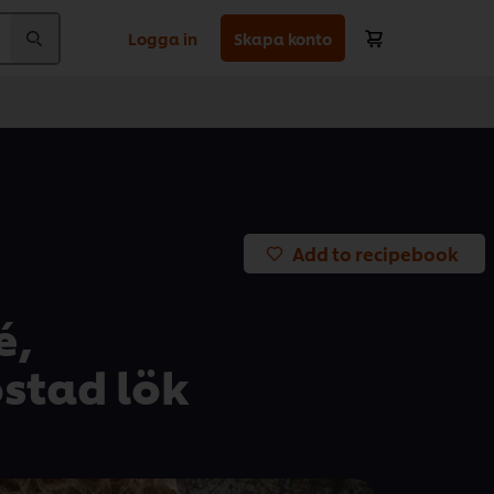
Logga in
Skapa konto
Add to recipebook
é,
ostad lök