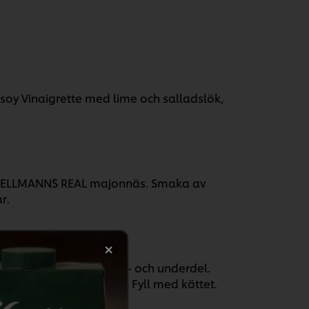
y Vinaigrette med lime och salladslök,
ELLMANN´S REAL majonnäs. Smaka av
r.
jonnäsen på både över- och underdel.
ostad lök och koriander. Fyll med köttet.