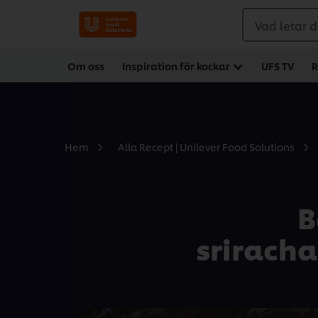
Vad letar d
Om oss
Inspiration för kockar
UFS TV
R
Hem
Alla Recept | Unilever Food Solutions
B
sriracha