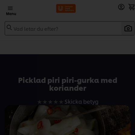
Menu
Vad letar du efter?
Add to recipebook
Picklad piri piri-gurka med
koriander
Inga
Skicka betyg
betyg
har
skickats
för