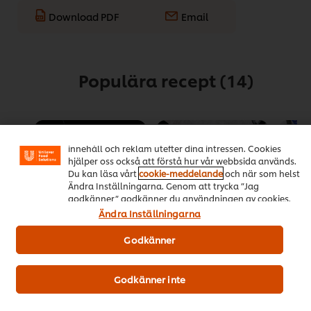
Download PDF
Email
Populära recept
(14)
Vi använder cookies och andra tekniker för att förbättra
din upplevelse på vår webbsida. Cookies möjliggör vissa
funktioner för dig, så som delningsfunktion för sociala
medier (Facebook, Instagram etc.) och skräddarsytt
innehåll och reklam utefter dina intressen. Cookies
hjälper oss också att förstå hur vår webbsida används.
Du kan läsa vårt
cookie-meddelande
och när som helst
Ändra Inställningarna. Genom att trycka ”Jag
godkänner” godkänner du användningen av cookies.
Ändra Inställningarna
Godkänner
HELLMANN’S-
Klassiska
Toast
panerad
köttbullar i
Det
fläskschnitzel
gräddsås med
genom
Godkänner inte
rårörda lingon och
Det
betyg
(4)
pressgurka
genomsnittliga
för