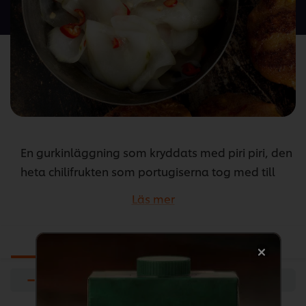
denna
recipe
En gurkinläggning som kryddats med piri piri, den
heta chilifrukten som portugiserna tog med till
sina kolonier i Moçambique och Angola. Piri
Läs mer
betyder peppar på swahili, och piri piri att
pepparen är extra stark.
Ingredienser
Förberedelser
−
+