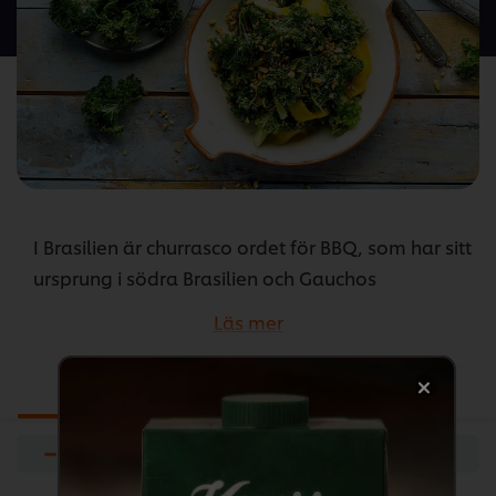
denna
recipe
I Brasilien är churrasco ordet för BBQ, som har sitt
ursprung i södra Brasilien och Gauchos
(människor från området Rio Grande do Sul).
Läs mer
Nästan alla tillfällen firas med en churrasco:
födelsedagar, dop, politiska samlingar eller
Ingredienser
Förberedelser
kanske en enkel sammankomst med din familj
och vänner under helgen.
−
+
...