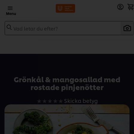
Menu
Vad letar du efter?
Add to recipebook
Grönkål & mangosallad med
rostade pinjenötter
Inga
Skicka betyg
betyg
har
skickats
för