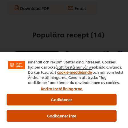
Download PDF
Email
Populära recept
(14)
Vi använder cookies och andra tekniker för att förbättra
din upplevelse på vår webbsida. Cookies möjliggör vissa
funktioner för dig, så som delningsfunktion för sociala
medier (Facebook, Instagram etc.) och skräddarsytt
innehåll och reklam utefter dina intressen. Cookies
hjälper oss också att förstå hur vår webbsida används.
Du kan läsa vårt
cookie-meddelande
och när som helst
Ändra Inställningarna. Genom att trycka ”Jag
godkänner” godkänner du användningen av cookies.
Ändra Inställningarna
Godkänner
HELLMANN’S-
Klassiska
Toast
panerad
köttbullar i
Det
fläskschnitzel
gräddsås med
genom
Godkänner inte
rårörda lingon och
Det
betyg
(4)
pressgurka
genomsnittliga
för