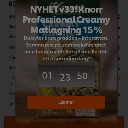
Bönsallad med morötter och koriander
NYHET v33! Knorr
Professional Creamy
Bönmix, frusen
500 g
Matlagning 15 %
Morot, riven
200 g
Morot, gul
100 g
Du byter bara grädden – inte rätten.
Samma recept, samma krämighet
Morot, blå
100 g
men fungerar för fler gäster. Beställ
Apelsin, filé
200 g
ett prov redan idag!
Koriander,
40 g
01
50
23
HELLMANN'S Citrus Vinaigrette, 6 x
100 ml
1L
Yuzu sesam
20 g
Läs mer
Salt och peppar
Add all to cart