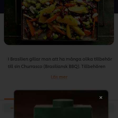
denna
recipe
I Brasilien gillar man att ha många olika tillbehör
till sin Churrasco (Brasiliansk BBQ). Tillbehören
spelar minst lika stor roll som köttet.
Läs mer
...
Ingredienser
Förberedelser
−
+