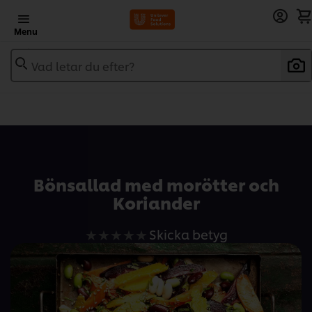
Menu
Vad letar du efter?
Add to recipebook
Bönsallad med morötter och
Koriander
Inga
Skicka betyg
betyg
har
skickats
för