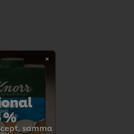
ional
5 %
recept, samma