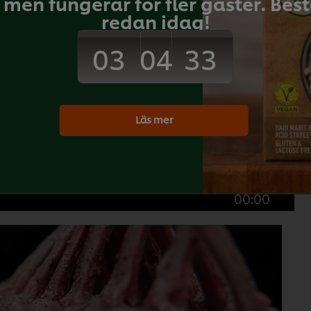
men fungerar för fler gäster. Bestä
redan idag!
ther browser storage. If you agree to this
03
33
04
 Accept button below.
ccept
Läs mer
00:00