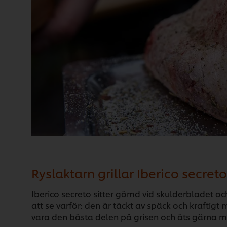
Ryslaktarn grillar Iberico secreto
Iberico secreto sitter gömd vid skulderbladet oc
att se varför: den är täckt av späck och kraftig
vara den bästa delen på grisen och äts gärna ma