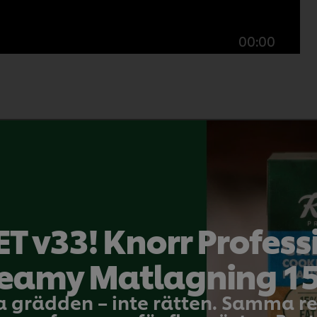
00:00
aprika, tomat, squash, vitlök och lök. Salladen kan
öd som en bruschetta - riven pecorino, Vesterhavsost
.
T v33! Knorr Profess
eamy Matlagning 1
a grädden – inte rätten. Samma 