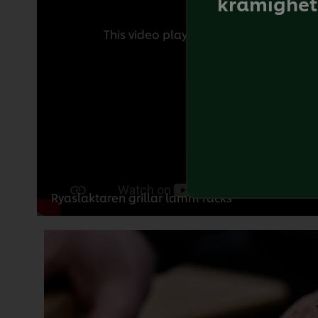
krämighet 
This video player may use cookies or o
please click the
A
Ryaslaktaren grillar lamm racks