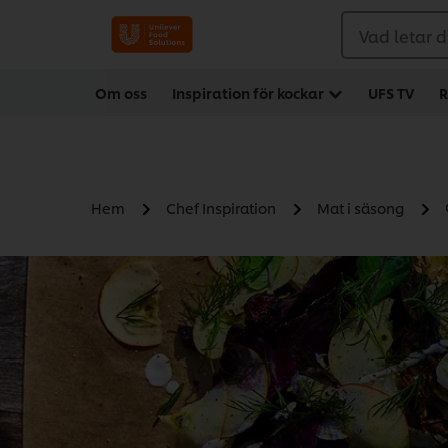
Vad letar d
Om oss
Inspiration för kockar
UFS TV
R
Hem
Chef Inspiration
Mat i säsong