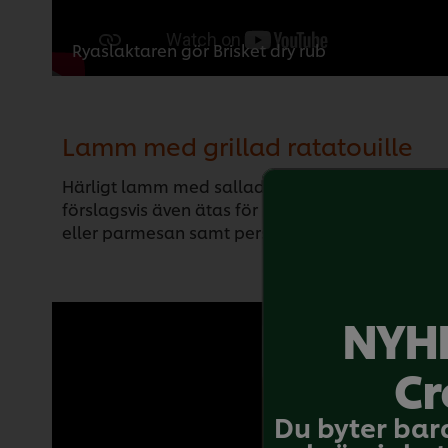
Ryaslaktaren gör Brisket dry rub
Lamm med grillad ratatouille
Härligt lamm med sallad på grillad aubergine, p
förslagsvis även ätas för sig själv på surdegsbr
eller parmesan samt persilja är goda smaker till
NYHE
Cr
Du byter bar