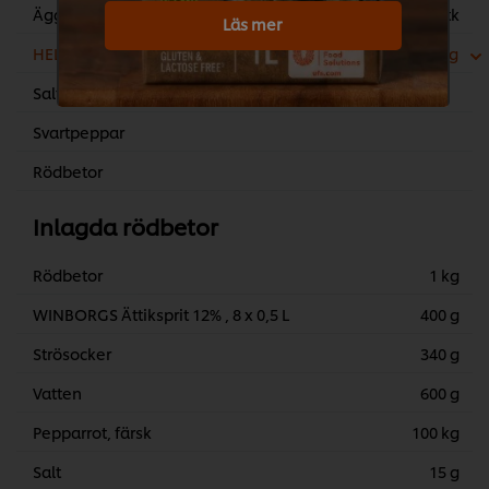
Ägg
10 stk
Läs mer
HELLMANN’S Ketchup, till servering
150 g
Salt
Svartpeppar
Rödbetor
Inlagda rödbetor
Rödbetor
1 kg
WINBORGS Ättiksprit 12% , 8 x 0,5 L
400 g
Strösocker
340 g
Vatten
600 g
Pepparrot, färsk
100 kg
Salt
15 g