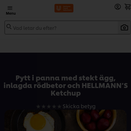
Menu
Vad letar du efter?
Add to recipebook
Pytt i panna med stekt ägg,
inlagda rödbetor och HELLMANN’S
Ketchup
Inga
Skicka betyg
betyg
har
skickats