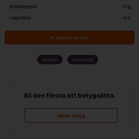
Kryddpeppar
10 g
Lagerblad
4 st
Add all to cart
Nötkött
Huvudrätt
Bli den första att betygsätta.
Skicka betyg
Vi använder cookies och andra tekniker för att förbättra
din upplevelse på vår webbsida. Cookies möjliggör vissa