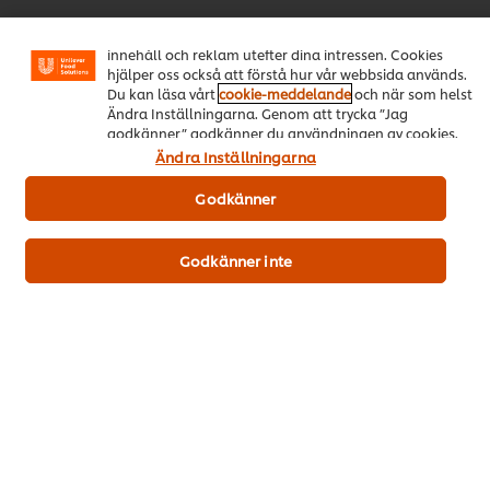
funktioner för dig, så som delningsfunktion för sociala
medier (Facebook, Instagram etc.) och skräddarsytt
innehåll och reklam utefter dina intressen. Cookies
hjälper oss också att förstå hur vår webbsida används.
Du kan läsa vårt
cookie-meddelande
och när som helst
Ändra Inställningarna. Genom att trycka ”Jag
godkänner” godkänner du användningen av cookies.
Download PDF
Email
Ändra Inställningarna
Godkänner
Populära recept
(10)
Godkänner inte