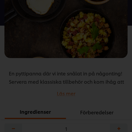
för
denna
recipe
En pyttipanna där vi inte snålat in på någonting!
Servera med klassiska tillbehör och kom ihåg att
betorna gärna får stå till sig i ungefär en vecka
Läs mer
innan servering!
...
Ingredienser
Förberedelser
−
+