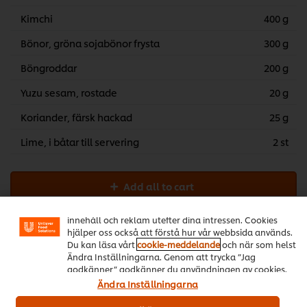
Kimchi
400 g
Bönor, gröna sojabönor frysta
300 g
Böngroddar
200 g
Yuzu sesam, rostade
20 g
Koriander, färsk hackad
25 g
Lime, i båtar till servering
2 st
Vi använder cookies och andra tekniker för att förbättra
din upplevelse på vår webbsida. Cookies möjliggör vissa
Add all to cart
funktioner för dig, så som delningsfunktion för sociala
medier (Facebook, Instagram etc.) och skräddarsytt
innehåll och reklam utefter dina intressen. Cookies
hjälper oss också att förstå hur vår webbsida används.
Vegetariskt
Sallad
Vegetariskt
Du kan läsa vårt
cookie-meddelande
och när som helst
Ändra Inställningarna. Genom att trycka ”Jag
godkänner” godkänner du användningen av cookies.
Ändra Inställningarna