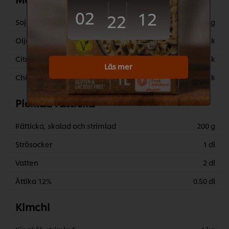
02
12
22
Soja, japansk
7 g
Olja, sesam
3 msk
Citron- eller limejuice
3 msk
Läs mer
Chilipasta, Koreansk (Go chu jang)
2 msk
Picklad rätticka
Rätticka, skalad och strimlad
200 g
Strösocker
1 dl
Vatten
2 dl
Ättika 12%
0.50 dl
Kimchi