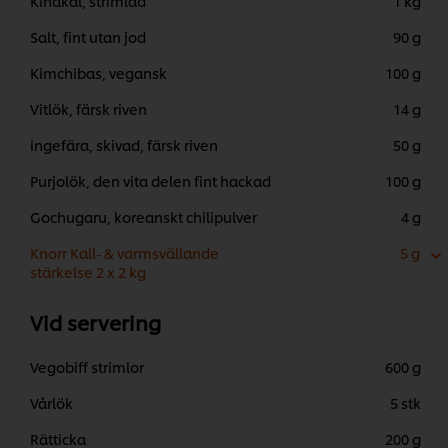
Kinakål, strimlad
1 kg
Salt, fint utan jod
90 g
Kimchibas, vegansk
100 g
Vitlök, färsk riven
14 g
ingefära, skivad, färsk riven
50 g
Purjolök, den vita delen fint hackad
100 g
Gochugaru, koreanskt chilipulver
4 g
Knorr Kall- & varmsvällande
5 g
stärkelse 2 x 2 kg
Vid servering
Vegobiff strimlor
600 g
Vårlök
5 stk
Rätticka
200 g