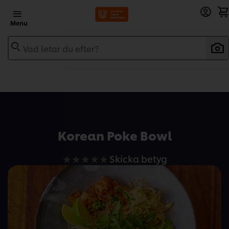
Menu
Vad letar du efter?
Add to recipebook
Korean Poke Bowl
Inga
Skicka betyg
betyg
har
skickats
för
denna