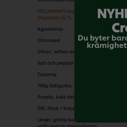
NYHE
HELLMANN'S Vegan
220
Majonnäs 52 %, 1 x 5 L
Cr
Agavesirap
10
Du byter bar
Citronzest
5
krämighet 
Citron, saften av en 1/2 pressad
Salt och peppar
Topping:
700g Saltgurka, hel
Potatis, kokt delad
600
Dill, färsk 1 knippe
Linser, gröna kokta eller
180
valfri sort av annan linstyp