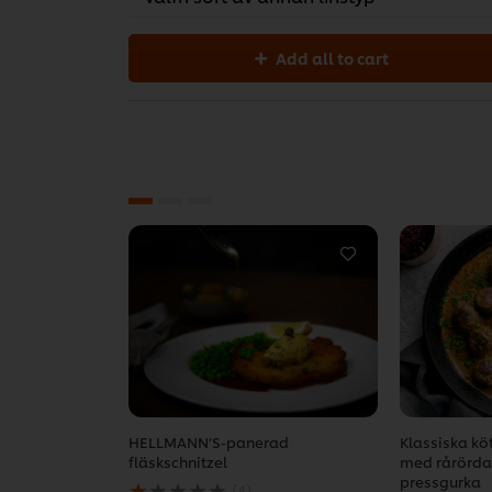
Add all to cart
HELLMANN’S-panerad
Klassiska kö
fläskschnitzel
med rårörda
Det
pressgurka
(4)