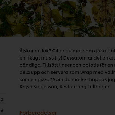
Älskar du lök? Gillar du mat som går att ä
en riktigt must-try! Dessutom är det enkelt
oändliga. Tillsätt linser och potatis för en
dela upp och servera som wrap med valfri f
som en pizza? Som du märker hoppas jag at
Kajsa Siggesson, Restaurang Tullängen
 g
 g
Förberedelser