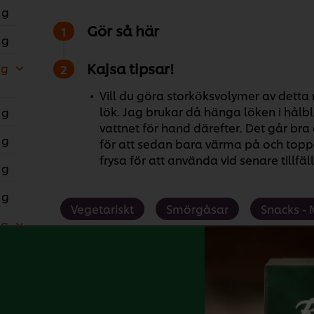
 g
Gör så här
 g
Kajsa tipsar!
 g
Vill du göra storköksvolymer av detta 
lök. Jag brukar då hänga löken i hålb
 g
vattnet för hand därefter. Det går bra
 g
för att sedan bara värma på och toppa
frysa för att använda vid senare tillfäl
 g
 g
Vegetariskt
Smörgåsar
Snacks -
 g
Offentliga köket
Offertliga recept