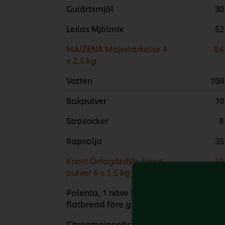
Gulärtsmjöl
30
Leilas Mjölmix
52
MAIZENA Majsstärkelse 4
84
x 2,5 kg
Vatten
109
Bakpulver
10
Strösocker
8
Rapsolja
35
Knorr Örtagårdsbuljong,
10
pulver 6 x 1,5 kg
Polenta, 1 näve ( till att strö över
flatbread före gräddning
Citronmajonnäs: