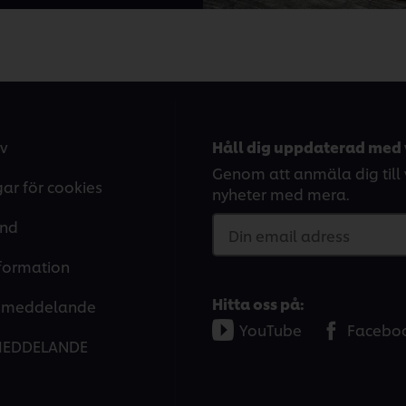
v
Håll dig uppdaterad med 
Genom att anmäla dig till v
gar för cookies
nyheter med mera.
and
Din email adress
nformation
Hitta oss på:
tsmeddelande
YouTube
Facebo
MEDDELANDE