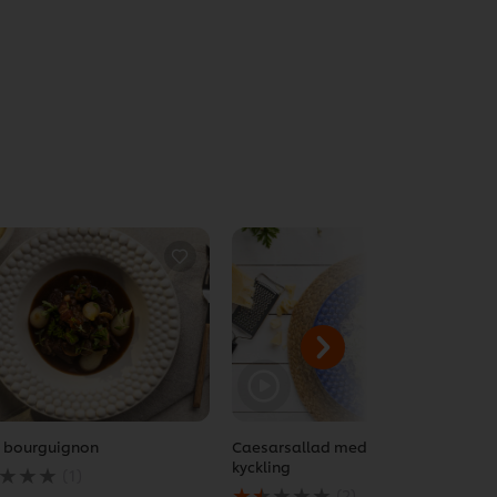
 bourguignon
Caesarsallad med friterad
kyckling
(1)
msnittliga
Det
(2)