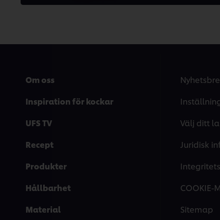
Om oss
Nyhetsbre
Inspiration för kockar
Inställnin
UFS TV
Välj ditt l
Recept
Juridisk i
Produkter
Integrite
Hållbarhet
COOKIE-
Material
Sitemap