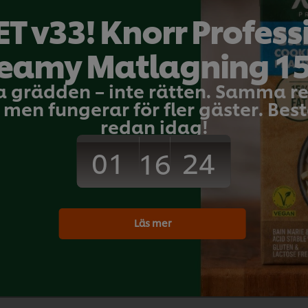
Bli den första at
T v33! Knorr Profess
 g
eamy Matlagning 1
Skicka b
 g
a grädden – inte rätten. Samma 
 g
men fungerar för fler gäster. Bestä
redan idag!
01
24
16
Download PDF
Print
Läs mer
 g
 g