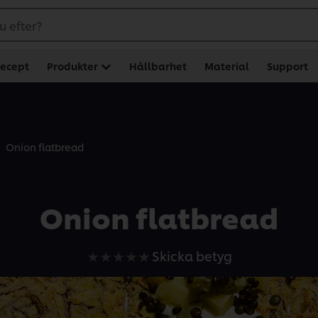
u efter?
ecept
Produkter
Hållbarhet
Material
Support
Onion flatbread
Onion flatbread
Inga
Skicka betyg
betyg
har
skickats