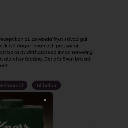
recept kan du använda fryst skivad gul
leck två dagar innan och pressar ur
 att baka av dittflatbread innan servering
 allt efter åtgång. Det går även bra att
len!
 Mellanmål
Tillbehör