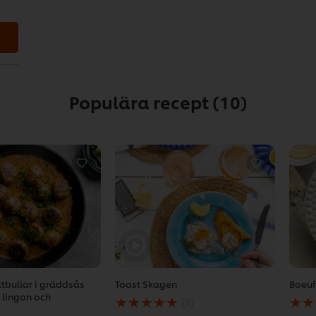
Populära recept
(10)
ttbullar i gräddsås
Toast Skagen
Boeuf
Det
Det
 lingon och
(3)
genomsnittliga
geno