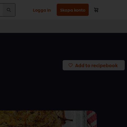
Logga in
Skapa konto
Add to recipebook