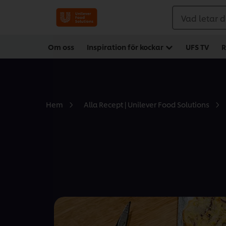
Vad letar d
Om oss
Inspiration för kockar
UFS TV
R
Hem
Alla Recept | Unilever Food Solutions