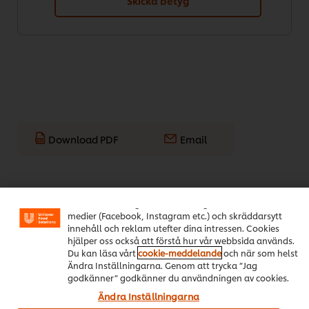
Skicka betyg
Download PDF
Email
Vi använder cookies och andra tekniker för att förbättra
din upplevelse på vår webbsida. Cookies möjliggör vissa
Populära recept
(11)
funktioner för dig, så som delningsfunktion för sociala
medier (Facebook, Instagram etc.) och skräddarsytt
innehåll och reklam utefter dina intressen. Cookies
hjälper oss också att förstå hur vår webbsida används.
Du kan läsa vårt
cookie-meddelande
och när som helst
Ändra Inställningarna. Genom att trycka ”Jag
godkänner” godkänner du användningen av cookies.
Ändra Inställningarna