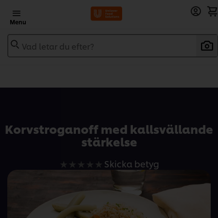
Menu
Vad letar du efter?
Add to recipebook
Korvstroganoff med kallsvällande
stärkelse
Inga
Skicka betyg
betyg
har
skickats
för