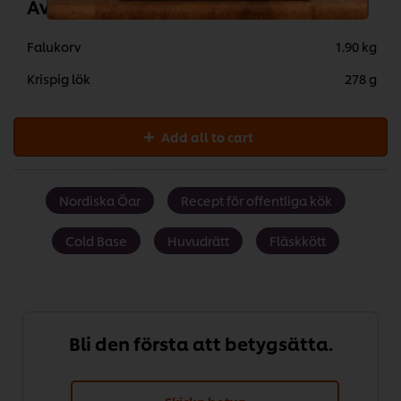
Avslutningsvis
Falukorv
1.90 kg
Krispig lök
278 g
Add all to cart
Nordiska Öar
Recept för offentliga kök
Cold Base
Huvudrätt
Fläskkött
Bli den första att betygsätta.